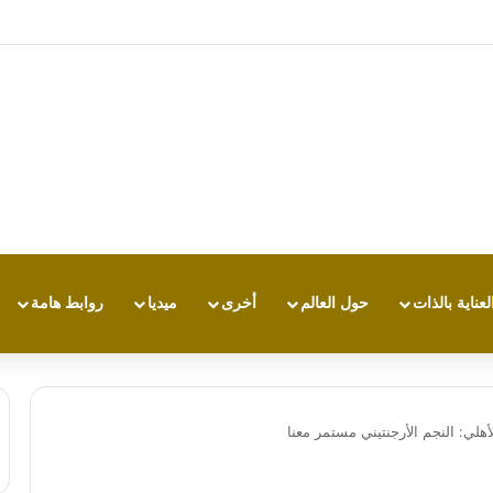
تجربة طاقة متقدمة مع HONOR X7e Plus 5G
لعناية بالذات
حول العالم
أخرى
ميديا
روابط هامة
أهلي: النجم الأرجنتيني مستمر معنا