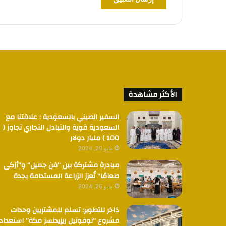
الأكثر مشاهدة
السفير الصيني بالسعودية : علاقتنا مع
السعودية قوية والتبادل التجاري تجاوز (
100 ) مليار دولار
مايو 20, 2024
مبادرة مشتركة بين “فن جميل” و”أزكى
طعامًا” تُعزز الزراعة المستدامة بجدة
مايو 26, 2024
ذاخر للتطوير: تسلم للمشتريين وحدات
مشروع “نوفوتيل ريزيدنسز مكة” استعدادا