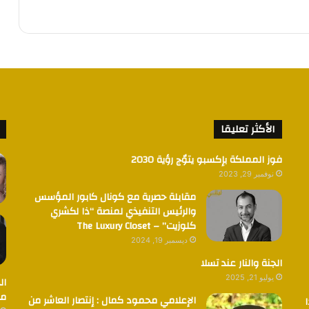
الأكثر تعليقا
فوز المملكة بإكسبو يتوٌج رؤية 2030
نوفمبر 29, 2023
مقابلة حصرية مع كونال كابور المؤسس
والرئيس التنفيذي لمنصة “ذا لكشري
كلوزيت” – The Luxury Closet
ديسمبر 19, 2024
الجنة والنار عند تسلا
يوليو 21, 2025
ال
مض
الإعلامي محمود كمال : إنتصار العاشر من