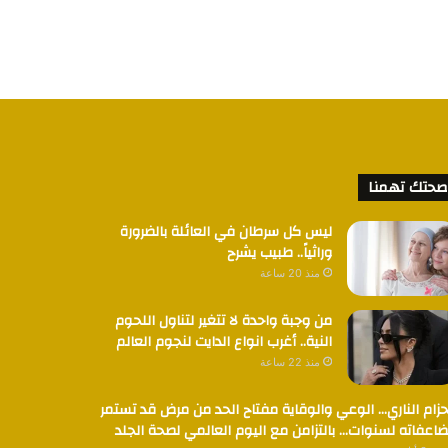
صحتك تهمنا
ليس كل سرطان في العائلة بالضرورة
وراثياً.. طبيب يشرح
منذ 20 ساعة
من وجبة واحدة لا تتغير لتناول اللحوم
النية.. أغرب انواع الدايت لنجوم العالم
منذ 22 ساعة
حزام الناري… الوعي والوقاية مفتاح الحد من مرض قد تستمر
اعفاته لسنوات… بالتزامن مع اليوم العالمي لصحة الجلد