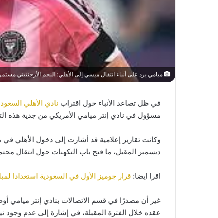
ميامي يرد على أنباء انتقال ميسي إلى الأهلي: النجم الأرجنتيني مستمر
في ظل تصاعد الأنباء حول اقتراب
نادي الأهلي السعود
مسؤول في نادي إنتر ميامي الأمريكي من جدية هذه التقار
وكانت تقارير إعلامية قد أشارت إلى دخول الأهلي في 
ديسمبر المقبل، ما فتح باب التكهنات حول انتقال محتم
اقرا ايضا:
قرار جوميز الأول في السعودية استعدادا لمبار
غير أن مصدرًا في قسم الاتصالات بنادي إنتر ميامي أ
عقده خلال الفترة المقبلة، في إشارة إلى عدم وجود ني