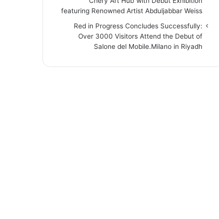
“Chery Art Hub”with Debut Exhibition
featuring Renowned Artist Abduljabbar Weiss
Red in Progress Concludes Successfully:
Over 3000 Visitors Attend the Debut of
Salone del Mobile.Milano in Riyadh