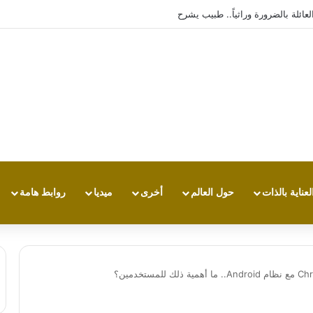
ئلة بالضرورة وراثياً.. طبيب يشرح
لعناية بالذات
حول العالم
أخرى
ميديا
روابط هامة