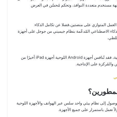
هة مستخدم متعددة النوافذ، وتحكم مُحسّن في العرض
ن العمل المتوازي على منصتين،فضلا عن تكامل الذكاء
لذكاء الاصطناعي المُدعّمة بنظام جيميني من جوجل على أجهزة
للطي.
ويسهم الدمج في تعزيز القدرة التنافسية للأجهزة اللوحية، فقد تُنافس أجهزة Android اللوحية أجهزة iPad أخيرًا من
ي
لمطورين؟
الوصول إلى نظام بيئي واحد سلس عبر الهواتف والأجهزة اللوحية
اً تعمل باستمرار على جميع الأجهزة.