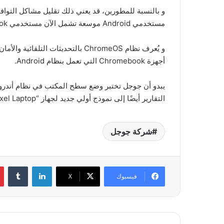
و بالنسبة للمطورين، قد يعني ذلك تقليل مشاكل التواف
مستخدمي Android موسعة تشمل الآن مستخدمي Chromebook.
و يُعرف نظام ChromeOS بالتحديثات
أجهزة Chromebook التي تعمل بنظام Android.
يبدو أن جوجل تختبر وضع سطح المكتب في نظام أندروي
التقارير أيضًا إلى نموذج أولي جديد لجهاز “Pixel Laptop” يعمل بنظام أندرويد لسطح المكتب بدلًا من ChromeOS.
شركة جوجل
لينكدإن
فيسبوك
‫X