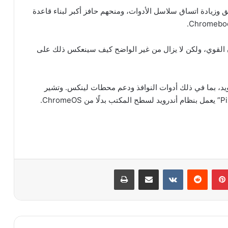
ق وزيادة اتساق سلاسل الأدوات، ومنحهم حافز أكبر لبناء قاعدة
 التلقائية والأمان القوي، ولكن لا يزال من غير الواضح كيف سينعكس ذلك على
د، بما في ذلك أدوات النوافذ ودعم محطات لينكس. وتشير
بينتيريست
مشاركة عبر البريد
طباعة