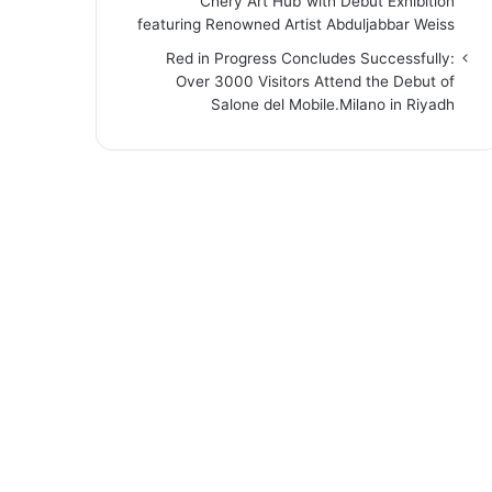
“Chery Art Hub”with Debut Exhibition
featuring Renowned Artist Abduljabbar Weiss
Red in Progress Concludes Successfully:
Over 3000 Visitors Attend the Debut of
Salone del Mobile.Milano in Riyadh