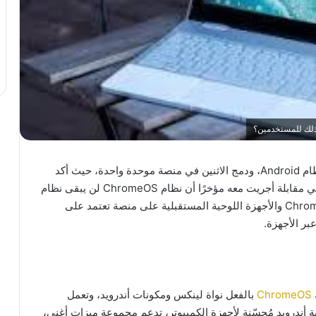
مع نظام Android، ودمج الاثنين في منصة موحدة واحدة، حيث أكد
سمير سامات، رئيس نظام أندرويد البيئي في جوجل، في مقابلة أجريت معه مؤخرًا أن نظام ChromeOS لن يبقى نظام
تشغيل مستقلًا، بل من المتوقع أن تعمل أجهزة Chromebook والأجهزة اللوحية المستقبلية على منصة تعتمد على
ر الأجهزة.
ChromeOS
بالفعل نواة لينكس ومكونات أندرويد، وتعمل
 أندرويد مُحسّنة لأجهزة الكمبيوتر، تدعم مجموعة ميزات أغنى،