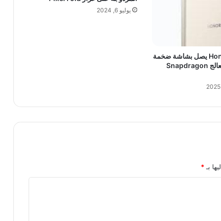
يوليو 6, 2024
هاتف Honor X7d يصل بشاشة ضخمة
6.77 بوصة ومعالج Snapdragon
يها بـ
*