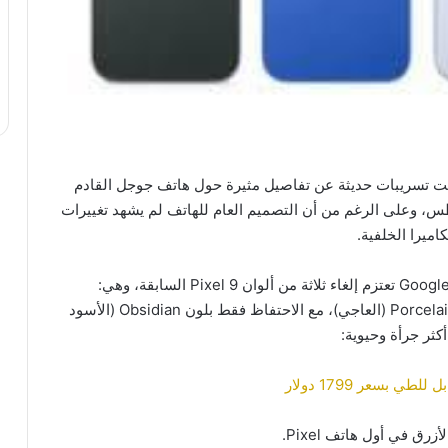
فت تسريبات حديثة عن تفاصيل مثيرة حول هاتف جوجل القادم
نتظر أن يتم الإعلان عنه يوم 20 أغسطس، وعلى الرغم من أن التصميم العام للهاتف لم يشهد تغييرات
اميرا الخلفية.
وبحسب تقرير نشره موقع Android Headlines، فإن Google تعتزم إلغاء ثلاثة من ألوان Pixel 9 السابقة، وهي:
Peony (الوردي) وWintergreen (الأخضر الشتوي) وPorcelain (العاجي)، مع الاحتفاظ فقط بلون Obsidian (الأسود
أكثر جرأة وحيوية: