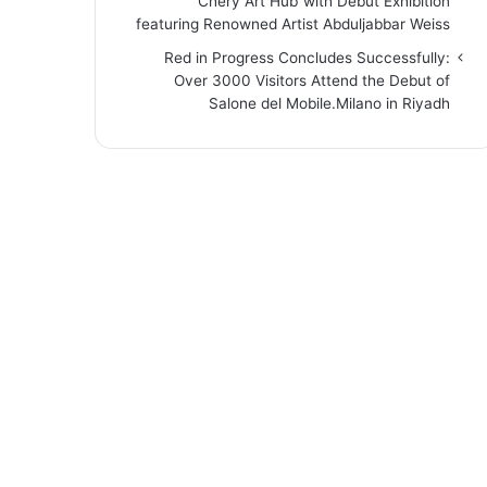
“Chery Art Hub”with Debut Exhibition
featuring Renowned Artist Abduljabbar Weiss
Red in Progress Concludes Successfully:
Over 3000 Visitors Attend the Debut of
Salone del Mobile.Milano in Riyadh