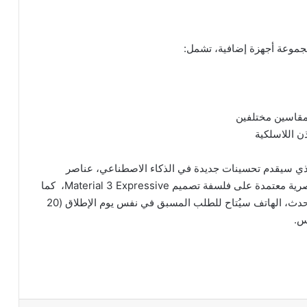
ذه الأجهزة بنظام التشغيل Android 16، والذي سيقدم تحسينات جديدة في الذكاء الاصطناعي، عناصر
واجهة تفاعلية محدثة (Widgets)، إلى جانب تغييرات بصرية معتمدة على فلسفة تصميم Material 3 Expressive، كما
يُتوقع أن تعرض Google ملحقات شحن جديدة خلال الحدث، الهاتف سيُتاح للطلب المسبق في نفس يوم الإطلاق (20