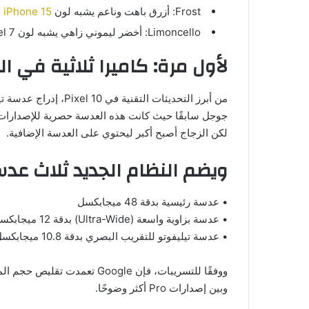
Frost: أزرق باهت وناعم يشبه لون
iPhone 15
ا
Limoncello: أخضر ليموني زاهي يشبه لون Pixel 7، أكثر حيوية من Wintergreen السابق.
لأول مرة: كاميرا ثلاثية في 
لكن الزجاج أصبح أكبر ليحتوي على العدسة الإضافية.
ويضم النظام الجديد ثلاث عد
• عدسة رئيسية بدقة 48 ميجابكسل
• عدسة بزاوية واسعة (Ultra-Wide) بدقة 12 ميجابكسل
• عدسة تيليفوتو للتقريب البصري بدقة 10.8 ميجابكسل، وهي نفسها المستخدمة في Pixel 9a وPixel 9 Pro Fold
وبين إصدارات Pro أكثر وضوحًا.