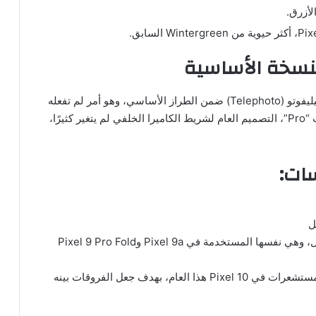
لأزرق.
النسخة الأساسية
من أبرز التحديثات التقنية في Pixel 10، إدراج عدسة تيليفوتو (Telephoto) ضمن الطراز الأساسي، وهو أمر لم تفعله
جوجل سابقًا حيث كانت هذه العدسة حصرية للإصدارات “Pro”، التصميم العام لشريط الكاميرا الخلفي لم يتغير كثيرًا،
سات:
ووفقًا للتسريبات، فإن Google تعمدت تقليص حجم المستشعرات في Pixel 10 هذا العام، بهدف جعل الفروقات بينه