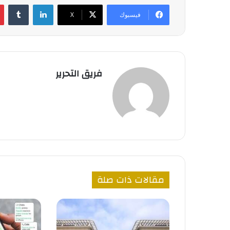
لينكدإن
فيسبوك
‫X
فريق التحرير
مقالات ذات صلة