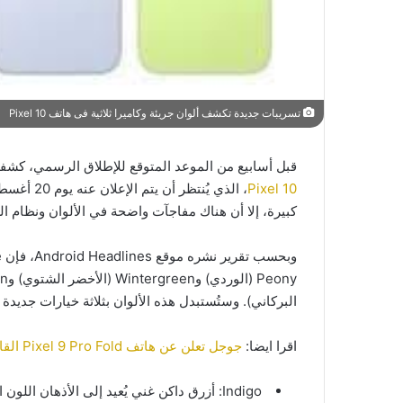
تسريبات جديدة تكشف ألوان جريئة وكاميرا ثلاثية فى هاتف Pixel 10
قبل أسابيع من الموعد المتوقع للإطلاق الرسمي، كش
Pixel 10
، الذي يُ
كبيرة، إلا أن هناك مفاجآت واضحة في الألوان ونظام الك
البركاني). وستُستبدل هذه الألوان بثلاثة خيارات جديدة 
اقرا ايضا:
جوجل تعلن عن هاتف Pixel 9 Pro Fold القابل للطي بسعر 1799 دولار
Indigo: أزرق داكن غني يُعيد إلى الأذهان اللون الأزرق في أول هاتف Pixel.