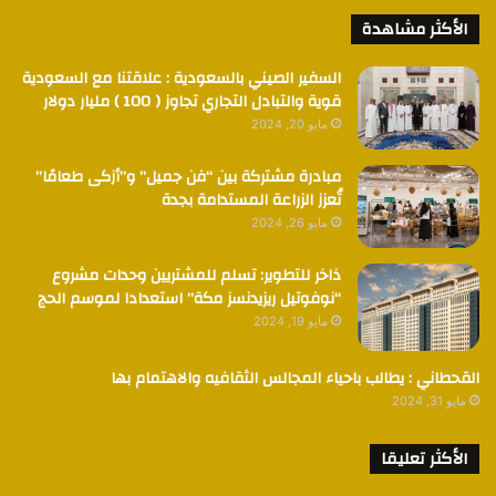
الأكثر مشاهدة
السفير الصيني بالسعودية : علاقتنا مع السعودية
قوية والتبادل التجاري تجاوز ( 100 ) مليار دولار
مايو 20, 2024
مبادرة مشتركة بين “فن جميل” و”أزكى طعامًا”
تُعزز الزراعة المستدامة بجدة
مايو 26, 2024
ذاخر للتطوير: تسلم للمشتريين وحدات مشروع
“نوفوتيل ريزيدنسز مكة” استعدادا لموسم الحج
مايو 19, 2024
القحطاني : يطالب باحياء المجالس الثقافيه والاهتمام بها
مايو 31, 2024
الأكثر تعليقا