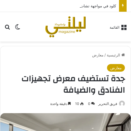
كلود في مواجهة تشات جي بي تي.. أي مساعد ذكاء اصطناعي يناسبك أكثر؟
بح
الوضع ا
القائمة
الرئيسية
/
معارض
معارض
جدة تستضيف معرض تجهيزات
الفنادق والضيافة
فريق التحرير
0
10
دقيقة واحدة