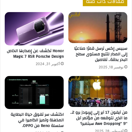
مقالات ذات صلة
سبيس إكس ترسل قمرًا صناعيًا
Honor تكشف عن إصدارها الخاص
إلى المدار لتتبع مستوى سطح
Magic 7 RSR Porsche Design
البحر بدقة.. تفاصيل
أكتوبر 31, 2024
نوفمبر 18, 2025
من آيفون 17 آير إلى إيربودز برو 2..
اكتشف سر تفوق حياة البطارية
ما الذى نتوقعه من مؤتمر آبل
المذهلة وتميز الكاميرا في
“Awe Dropping” 9 سبتمبر؟
سلسلة Reno من OPPO.
أغسطس 28, 2025