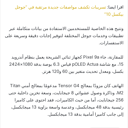
اقرا ايضا:
تسريبات تكشف مواصفات جديدة مرتقبة في “جوجل
بيكسل 10”
وتتيح هذه الخاصية للمستخدمين الاستفادة من بيانات متكاملة عبر
تطبيقات وخدمات جوجل المختلفة لتوفير إجابات دقيقة وسريعة على
الاستفسارات.
للمقارنة، جاء Pixel 9a كجهاز ثنائي الشريحة يعمل بنظام أندرويد
15، مع شاشة pOLED Actua قياس 6.3 بوصة بدقة 1080×2424
بكسل، ومعدل تحديث متغير بين 60 و120 هرتز.
الهاتف كان مزودًا بمعالج Tensor G4 مدعومًا بمعالج أمني Titan
M2، وذاكرة وصول عشوائي 8 جيجابايت، وسعة تخزين داخلية حتى
256 جيجابايت، أما من حيث الكاميرات، فقد احتوى على كاميرا
رئيسية بدقة 48 ميجابكسل، وعدسة واسعة بزاوية 13 ميجابكسل،
إلى جانب كاميرا أمامية بدقة 13 ميجابكسل.