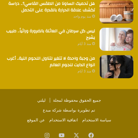
هل تحميك الساونا من الطقس القاسي؟.. دراسة
تكشف علاقة الحرارة بالقدرة على التحمل
منذ يوم واحد
ليس كل سرطان في العائلة بالضرورة وراثياً.. طبيب
يشرح
منذ 3 أيام
من وجبة واحدة لا تتغير لتناول اللحوم النية.. أغرب
انواع الدايت لنجوم العالم
منذ 3 أيام
جميع الحقوق محفوظة لمجلة |
ليلتي
تم تطويرة بواسطة
شركة مبدع
سياسة الاستخدام
اتفاقية الاستخدام
عن الموقع
فيسبوك
‫X
‫YouTube
انستقرام