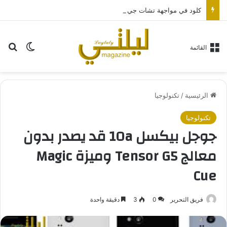
كلود في مواجهة تشات جي بي تي.. أي مساعد ذكاء اصطناعي يناسبك أكثر؟
بح
الوضع ا
القائمة
الرئيسية
/
تكنولوجيا
تكنولوجيا
جوجل بيكسل 10a قد يصدر بدون
معالج Tensor G5 وميزة Magic
Cue
فريق التحرير
0
3
دقيقة واحدة