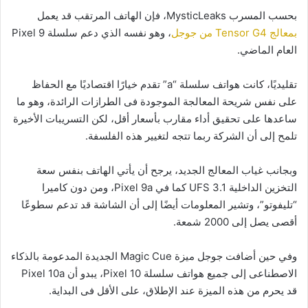
بحسب المسرب MysticLeaks، فإن الهاتف المرتقب قد يعمل
بمعالج Tensor G4 من جوجل
، وهو نفسه الذي دعم سلسلة Pixel 9
العام الماضي.
تقليديًا، كانت هواتف سلسلة “a” تقدم خيارًا اقتصاديًا مع الحفاظ
على نفس شريحة المعالجة الموجودة فى الطرازات الرائدة، وهو ما
ساعدها على تحقيق أداء مقارب بأسعار أقل، لكن التسريبات الأخيرة
تلمح إلى أن الشركة ربما تتجه لتغيير هذه الفلسفة.
وبجانب غياب المعالج الجديد، يرجح أن يأتي الهاتف بنفس سعة
التخزين الداخلية UFS 3.1 كما في Pixel 9a، ومن دون كاميرا
“تليفوتو”، وتشير المعلومات أيضًا إلى أن الشاشة قد تدعم سطوعًا
أقصى يصل إلى 2000 شمعة.
وفي حين أضافت جوجل ميزة Magic Cue الجديدة المدعومة بالذكاء
الاصطناعى إلى جميع هواتف سلسلة Pixel 10، يبدو أن Pixel 10a
قد يحرم من هذه الميزة عند الإطلاق، على الأقل فى البداية.