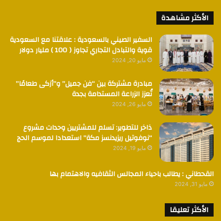
الأكثر مشاهدة
السفير الصيني بالسعودية : علاقتنا مع السعودية
قوية والتبادل التجاري تجاوز ( 100 ) مليار دولار
مايو 20, 2024
مبادرة مشتركة بين “فن جميل” و”أزكى طعامًا”
تُعزز الزراعة المستدامة بجدة
مايو 26, 2024
ذاخر للتطوير: تسلم للمشتريين وحدات مشروع
“نوفوتيل ريزيدنسز مكة” استعدادا لموسم الحج
مايو 19, 2024
القحطاني : يطالب باحياء المجالس الثقافيه والاهتمام بها
مايو 31, 2024
الأكثر تعليقا