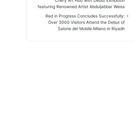
“Chery Art Hub”with Debut Exhibition
featuring Renowned Artist Abduljabbar Weiss
Red in Progress Concludes Successfully:
Over 3000 Visitors Attend the Debut of
Salone del Mobile.Milano in Riyadh