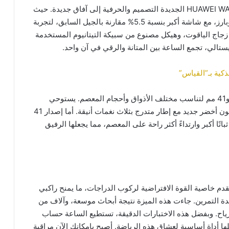
استمرارًا لتقاليد سلسلة GT، تأخذ سلسلة HUAWEI WATCH GT 6 الجديدة التصميم والحرفية إلى آفاق جديدة. حيث
يقدم HUAWEI WATCH GT 6 Pro إطار توقيت أنيق وبارز، مع شاشة أكبر بنسبة 5.5% مقارنة بالجيل السابق، لتجربة
 زجاج الياقوت، وهيكل مصنوع من سبيكة التيتانيوم المستخدمة
تالي، تجمع الساعة بين المتانة والرقي في آن واحد.
كية بـ”القياس”
تأتي ساعة HUAWEI WATCH GT 6 بإصداري 46 مم و41 مم لتناسب مختلف الأذواق وأحجام المعصم. يستوحي
إصدار 46 مم تصميمه من عالم الدراجات، حيث يأتي بلون أخضر جديد مع إطار متدرج بثلاث نغمات أنيقة. أما إصدار 41
تًا أكبر وارتداءً أكثر راحة على المعصم، مما يجعلها الرفيق
HUAWE أول ساعة ذكية تقدم خاصية القوة الافتراضية لركوب الدراجات، ما يمنح راكبي
شدة التمرين. جاءت هذه الميزة نتيجة أبحاث موسعة، وآلاف من
رياح. وبفضل هذه الاختبارات الدقيقة، تستطيع الساعة حساب
لها أداة أساسية لعشاق هذه الرياضة. أصبح بإمكانك الآن مراقبة