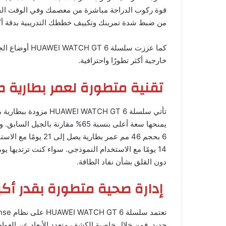
قوة ركوب الدراجة مباشرة من معصمك وفي الوقت الفع
من ضبط شدة تمرينك وتكييف خططك التدريبية بدقة أكبر 
كما عززت سلسلة
خارجية أكثر تطورًا واحترافية.
تقنية متطورة لعمر بطارية 
تأتي سلسلة ATCH GT 6
14 يومًا مع الاستخدام النموذجي. سواء كنت ترتديها ي
دون القلق بشأن نفاد الطاقة.
إدارة صحية متطورة بقدر أكب
جديد. فمن خلال خاصية الكشف متعدد الأبعاد عن العوا