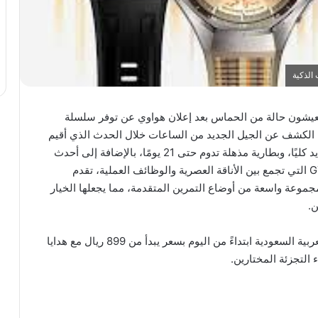
يعيشون حالة من الحماس بعد إعلان هواوي عن توفر سلسلة
سواق. وقد تم الكشف عن الجيل الجديد من الساعات خلال الحدث الذي أقيم
في باريس في 19 سبتمبر 2025، حيث جاء بتصميم جديد كليًا، وبطارية مذهلة تدوم حتى 21 يومًا، بالإضافة إلى أحدث
ميزات الرياضات الخارجية. وبالتمسك بجوهر سلسلة GT التي تجمع بين الأناقة العصرية والوظائف العملية، تقدم
جموعة واسعة من أوضاع التمرين المتقدمة، مما يجعلها الخيار
ن.
تتوفر سلسلة HUAWEI WATCH GT 6 في المملكة العربية السعودية ابتداءً من اليوم بسعر يبدأ من 899 ريال مع هدايا
التجزئة المختارين.