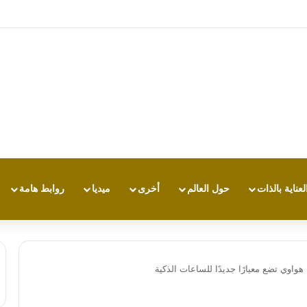
 من “أوبن إيه آي” سيكون بحجم قرص الهوكي
لعناية بالذات
حول العالم
أخرى
ميديا
روابط هامة