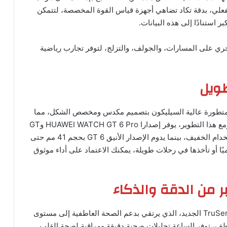
لي، بدقة تكاد تضاهي أجهزة قياس القوة المخصصة، لتتمكن
استنادًا إلى هذه البيانات.
 HUAWEI WATCH GT 6 أوضاع الجري على المسارات، والجولف، والتزلج، لتوفر تجارب رياضية
طويل
HUAWEI W مزودة ببطارية متطورة عالية السيليكون بتصميم مكدس ومخصص الشكل، مما
يمنحها سعة أعلى بنسبة 65% مقارنة بالجيل السابق. ومع هذا التطوير، يوفر إصدارا HUAWEI WATCH GT 6 Pro وGT
6 بحجم 46 مم عمر بطارية يصل إلى 21 يومًا مع الاستخدام الخفيف، بينما يدوم الإصدار الأنيق GT 6 بحجم 41 مم حتى
وميًا أو تأخذها في رحلات طويلة، يمكنك الاعتماد على أداء موثوق
ر من الدقة والذكاء
تعتمد سلسلة HUAWEI WATCH GT 6 على نظام TruSense الجديد، الذي يرتقي بدعم الصحة العاطفية إلى مستوى
طف، توفر الساعة تحليلات صحية دقيقة ومراقبة لصحة القلب