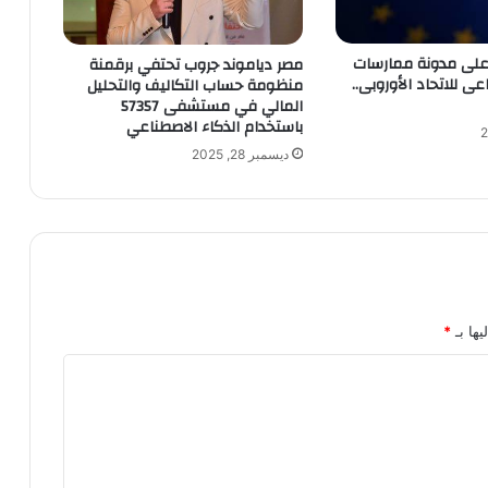
 على مدونة ممارسات
مصر دياموند جروب تحتفي برقمنة
عى للاتحاد الأوروبى..
منظومة حساب التكاليف والتحليل
المالي في مستشفى 57357
باستخدام الذكاء الاصطناعي
ديسمبر 28, 2025
يها بـ
*