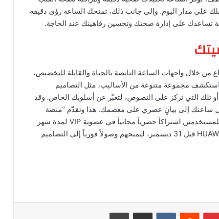
لك على مدار اليوم. وإلى جانب ذلك، تمنحك الساعة رؤى دقيقة
ة تساعدك على إدارة صحتك وتحسين رفاهيتك عند الحاجة.
يتك
HUAWEI WAT بحرًا من الإبداع من خلال واجهات الساعة النابضة بالحياة والقابلة للتخصيص،
 استكشف مجموعة متنوعة من الأساليب، مثل التصاميم
 أو تلك التي تركز على النصوص، لتعبّر عن أسلوبك الخاص. وقد
 ساعتك إلى بيانٍ عصري على معصمك. هذا وتقدّم “منصة
واجهات الساعة من هواوي” HUAWEI Watch Faces للمستخدمين اشتراكاً حصرياً مجانياً في عضوية VIP لمدة شهر
واحد، للعملاء الذين يشترون HUAWEI WATCH GT 6 Series قبل 31 ديسمبر، ليمنحهم وصولاً فورياً إلى التصاميم
بينتيريست
مشاركة عبر البريد
طباعة