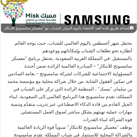
إضاءة طريق قادة الغد: الاحتفاء باليوم الدولي للشباب مع "معسكر سامسونج للابتكار
يحتفل شهر أغسطس باليوم العالمي للشباب، حيث يوجه العالم
أنظاره نحو تطلعات الشباب وإمكاناتهم ووعودهم
بالمستقبل. في المملكة العربية السعودية، يحتفل برنامج “معسكر
سامسونج للابتكار” – المبادرة العالمية الرائدة ضمن أجندة
المسؤولية الاجتماعية للشركات لشركة سامسونج – بعامه السادس
في تمكين العقول الشابة. من خلال شراكة محلية مع مؤسسة محمد
بن سلمان “مسك” ، المنظمة الرائدة التي تركز على الشباب في
المملكة، تقدم سامسونج هذا البرنامج العالمي إلى السعودية، لبناء
الجيل القادم من قادة الذكاء الاصطناعي عبر تدريب متقدّم وتنمية
مهارات عملية تهيئهم بشكل مباشر لسوق العمل المستقبلي.
قوة الشراكة لبناء القدرات
يوظف “معسكر سامسونج للابتكار” سنوياً قوة الريادة العالمية
والشراكة المحلية للاستثمار في شباب المملكة. تقدم سامسونج