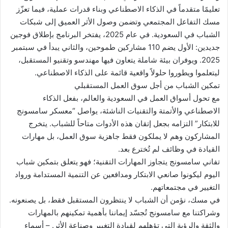
تعليمًا متقدماً في الذكاء الاصطناعي وبناء قدرات عملية، فيما تعزّز
مسك التفاعل المجتمعي وتضمن وصول الأثر العميق إلى شبكات
الشباب في السعودية. في عام 2025، يفتخر البرنامج بإطلاق فوجين
جديدين: الأول يضم 110 مشاركين طموحين، والثاني يبدأ في سبتمبر
2025. ويوفران بيئة شاملة يتعاون فيها مهندسو وتقنيو المستقبل،
ليتعلموا ويطوروا حلولاً واقعية قائمة على الذكاء الاصطناعي.
تمكين الشباب من أجل سوق العمل المستقبلي
مع تحول أسواق العمل في السعودية والعالم، بفعل الذكاء
الاصطناعي والأتمتة والتقنيات الناشئة، يواصل “معسكر سامسونج
للابتكار” التزامه بجعل إتقان هذه الأدوات متاحاً للشباب. يتخرج
المشاركون وهم لا يملكون فقط جاهزية سوق العمل، بل مهارات
القيادة في وظائف لم تُخترع بعد.
تفاني سامسونج يتجاوز المهارات التقنية؛ فهو يتعلق بتمكين شباب
اليوم ليكونوا صانعي الابتكار ومدافعين عن التنمية المستدامة ورواد
التغيير في مجتمعاتهم.
في مسك، نؤمن أن الشباب لا ينتظرون المستقبل فقط، بل يصنعونه.
وشراكتنا مع سامسونج تُجسّد إيماننا بأهمية تمكينهم بالمهارات
والثقة والرؤية التي تؤهلهم لقيادة التغيير وصناعة الأثر. – أسماء