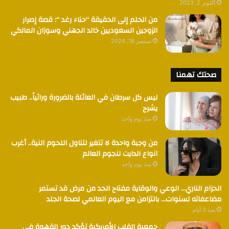
أكتوبر 2, 2023
من الحلم إلى الحقيقة “حناء رغد “: قصة إصرار
الزوجين السعوديين خالد الجهني وسوزان المالكي
سبتمبر 18, 2024
صحتك تهمنا
ليس كل سرطان في العائلة بالضرورة وراثياً.. طبيب
يشرح
منذ يوم واحد
من وجبة واحدة لا تتغير لتناول اللحوم النية.. أغرب
انواع الدايت لنجوم العالم
منذ يوم واحد
الحزام الناري… الوعي والوقاية مفتاح الحد من مرض قد تستمر
مضاعفاته لسنوات… بالتزامن مع اليوم العالمي لصحة الجلد
منذ 3 أيام
جمعية القلب الأمريكية تؤكد دور القهوة في