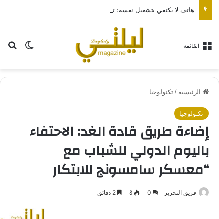
هاتف لا يكتفي بتشغيل نفسه: تجربة طاقة متقدمة مع HONOR X7e Plus 5G
بح
الوضع ا
القائمة
الرئيسية
/
تكنولوجيا
تكنولوجيا
إضاءة طريق قادة الغد: الاحتفاء
باليوم الدولي للشباب مع
“معسكر سامسونج للابتكار
فريق التحرير
0
8
2 دقائق