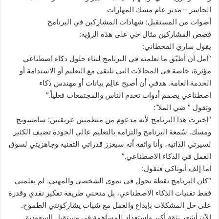
الجاسر – مدير عام مسك المهارات
أصوات من المستقبل: شهادات المشاركين في البرنامج
قصص المشاركين مثال حي على هذه الرؤية:
يقول ساري القحطاني:
“آمل أن أطبّق ما تعلمته في البرنامج لبناء حلول ذكاء اصطناعي
مؤثرة، خاصة في المجالات التي تلتقي مع التعليم أو الاستدامة أو
الخدمة العامة. هدفي أن أصبح عالِم بيانات أو مهندس ذكاء
اصطناعي يصمم أدوات تخدم الناس والمجتمعات فعلياً.”
وتقول ” ضي الملا”:
“اخترت هذا البرنامج لأنه مدعوم من منظمتين عريقتين: سامسونج
ومسك. سُمعة البرنامج والتزامه بالتعليم عالي الجودة تضيف الكثير
لسيرتي الذاتية، وأنا واثقة أنه سيعزز قدراتي التقنية وجاهزيتي لسوق
العمل في الذكاء الاصطناعي.”
أما إلف أبوتاكي فتقول:
“كان البرنامج نقطة تحول في نموي الشخصي والمهني. لم يعلمني
فقط تقنيات الذكاء الاصطناعي، بل منحني طريقة تفكير نقدي وقدرة
على حل المشكلات بإبداع والعمل مع شباب يشاركونني الطموح.
الآن أشعر بثقة أكبر واستعداد للمساهمة في مستقبل السعودية