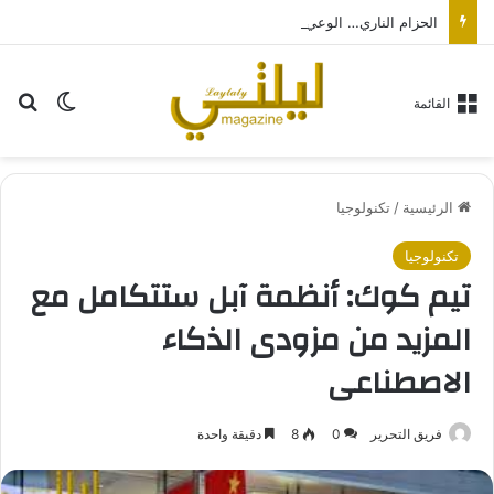
الحزام الناري… الوعي والوقاية مفتاح الحد من مرض قد تستمر مضاعفاته لسنوات… بالتزامن مع اليوم العالمي لصحة الجلد
بح
الوضع ا
القائمة
الرئيسية
/
تكنولوجيا
تكنولوجيا
تيم كوك: أنظمة آبل ستتكامل مع
المزيد من مزودى الذكاء
الاصطناعى
فريق التحرير
0
8
دقيقة واحدة