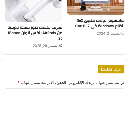
سامسونج توقف تطبيق DeX
لنظام Windows في One UI 7
تسريب يكشف صور نسخة تجريبية
من AirPods بنفس ألوان iPhone
ديسمبر 2, 2024
5c
ديسمبر 29, 2025
اترك تعليقاً
لن يتم نشر عنوان بريدك الإلكتروني.
الحقول الإلزامية مشار إليها بـ
*
ا
ل
ت
ع
ل