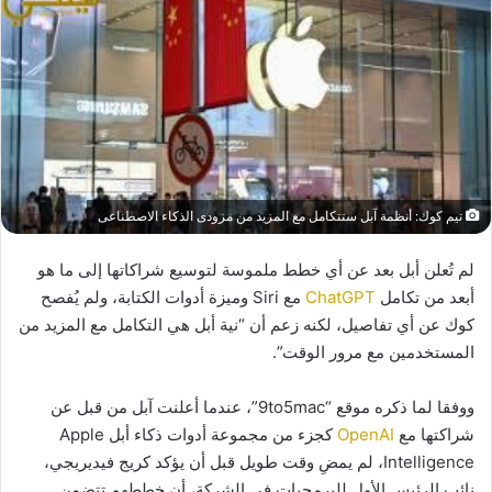
تيم كوك: أنظمة آبل ستتكامل مع المزيد من مزودى الذكاء الاصطناعى
لم تُعلن أبل بعد عن أي خطط ملموسة لتوسيع شراكاتها إلى ما هو
أبعد من تكامل
ChatGPT
مع Siri وميزة أدوات الكتابة، ولم يُفصح
كوك عن أي تفاصيل، لكنه زعم أن “نية أبل هي التكامل مع المزيد من
المستخدمين مع مرور الوقت”.
ووفقا لما ذكره موقع “9to5mac”، عندما أعلنت آبل من قبل عن
شراكتها مع
OpenAI
كجزء من مجموعة أدوات ذكاء أبل Apple
Intelligence، لم يمضِ وقت طويل قبل أن يؤكد كريج فيديريجي،
نائب الرئيس الأول للبرمجيات في الشركة، أن خططهم تتضمن