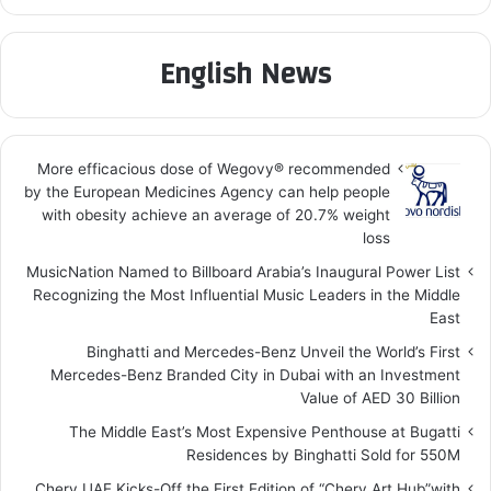
English News
More efficacious dose of Wegovy®️ recommended
by the European Medicines Agency can help people
with obesity achieve an average of 20.7% weight
loss
MusicNation Named to Billboard Arabia’s Inaugural Power List
Recognizing the Most Influential Music Leaders in the Middle
East
Binghatti and Mercedes-Benz Unveil the World’s First
Mercedes-Benz Branded City in Dubai with an Investment
Value of AED 30 Billion
The Middle East’s Most Expensive Penthouse at Bugatti
Residences by Binghatti Sold for 550M
Chery UAE Kicks-Off the First Edition of “Chery Art Hub”with