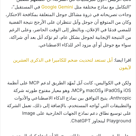
“التكامل مع نماذج مختلفة مثل
Google Gemini
في المستقبل”،
وجاءت تصريحاته في ذروة مشاكل جوجل المتعلقة بمكافحة الاحتكار،
وكان من المتوقع أن جوجل وآبل تنتظران على الأرجح نتيجة القضية
للمضي قدمًا في الإعلان، وبالنظر إلى الوقت الحاضر، وعلى الرغم
من النتيجة الإيجابية لجوجل بشكل عام، لم تؤكد آبل بعد أي شراكة،
سواء مع جوجل أو أي مزود آخر للذكاء الاصطناعي.
اقرا ايضا:
أبل تستعد لتحديث ضخم للكاميرا فى الذكرى العشرين
لآيفون
ولكن في الكواليس، كانت آبل تُمهّد الطريق لدعم MCP على أنظمة
iOS وiPadOS وmacOS وMCP، وهو معيار مفتوح طورته شركة
Anthropic، يتيح التوافق بين نماذج الذكاء الاصطناعي والأدوات
والتطبيقات التي تُواجه المستخدم، بالإضافة إلى ذلك، تعمل الشركة
على توسيع نطاق دعم نماذج الجهات الخارجية على Image
Playground ليتجاوز ChatGPT.
وعلى الرغم من الترحيب بهذا التصريح، إلا أن إدعاء كوك المحدود