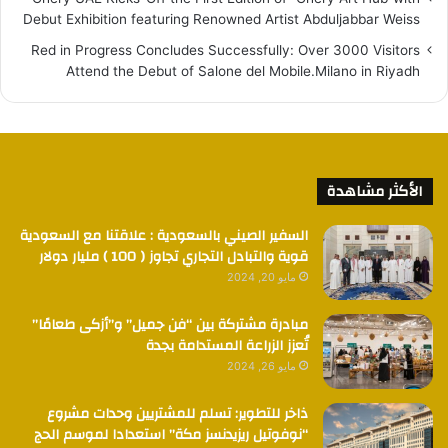
Debut Exhibition featuring Renowned Artist Abduljabbar Weiss
Red in Progress Concludes Successfully: Over 3000 Visitors
Attend the Debut of Salone del Mobile.Milano in Riyadh
الأكثر مشاهدة
السفير الصيني بالسعودية : علاقتنا مع السعودية
قوية والتبادل التجاري تجاوز ( 100 ) مليار دولار
مايو 20, 2024
مبادرة مشتركة بين “فن جميل” و”أزكى طعامًا”
تُعزز الزراعة المستدامة بجدة
مايو 26, 2024
ذاخر للتطوير: تسلم للمشتريين وحدات مشروع
“نوفوتيل ريزيدنسز مكة” استعدادا لموسم الحج