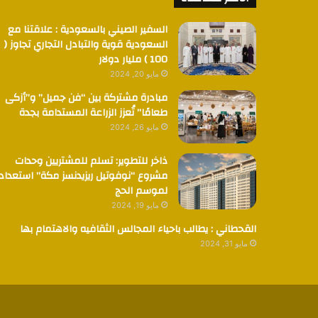
السفير الصيني بالسعودية : علاقتنا مع
السعودية قوية والتبادل التجاري تجاوز (
100 ) مليار دولار
مايو 20, 2024
مبادرة مشتركة بين “فن جميل” و”أزكى
طعامًا” تُعزز الزراعة المستدامة بجدة
مايو 26, 2024
ذاخر للتطوير: تسلم للمشتريين وحدات
مشروع “نوفوتيل ريزيدنسز مكة” استعدادا
لموسم الحج
مايو 19, 2024
القحطاني : يطالب باحياء المجالس الثقافيه والاهتمام بها
مايو 31, 2024