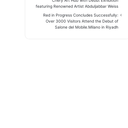
“Chery Art Hub”with Debut Exhibition
featuring Renowned Artist Abduljabbar Weiss
Red in Progress Concludes Successfully:
Over 3000 Visitors Attend the Debut of
Salone del Mobile.Milano in Riyadh