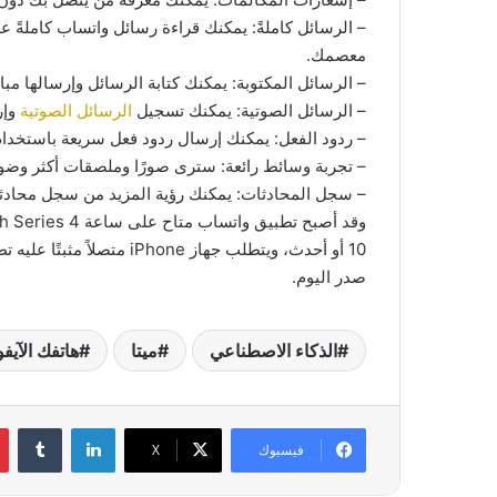
– الرسائل كاملةً: يمكنك قراءة رسائل واتساب كاملةً 
معصمك.
– الرسائل المكتوبة: يمكنك كتابة الرسائل وإرسالها مب
– الرسائل الصوتية: يمكنك تسجيل
الرسائل الصوتية
وإر
– ردود الفعل: يمكنك إرسال ردود فعل سريعة باستخدام ا
– تجربة وسائط رائعة: سترى صورًا وملصقات أكثر وضوح
– سجل المحادثات: يمكنك رؤية المزيد من سجل محادثا
10 أو أحدث، ويتطلب جهاز e
صدر اليوم.
الذكاء الاصطناعي
ميتا
هاتفك الآيف
لينكدإن
فيسبوك
‫X