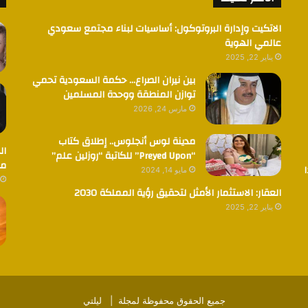
الاتكيت وإدارة البروتوكول: أساسيات لبناء مجتمع سعودي
عالمي الهوية
يناير 22, 2025
بين نيران الصراع… حكمة السعودية تحمي
توازن المنطقة ووحدة المسلمين
مارس 24, 2026
مدينة لوس أنجلوس.. إطلاق كتاب
ال
“Preyed Upon” للكاتبة “روزلين علم”
مض
مايو 14, 2024
العقار: الاستثمار الأمثل لتحقيق رؤية المملكة 2030
يناير 22, 2025
جميع الحقوق محفوظة لمجلة |
ليلتي