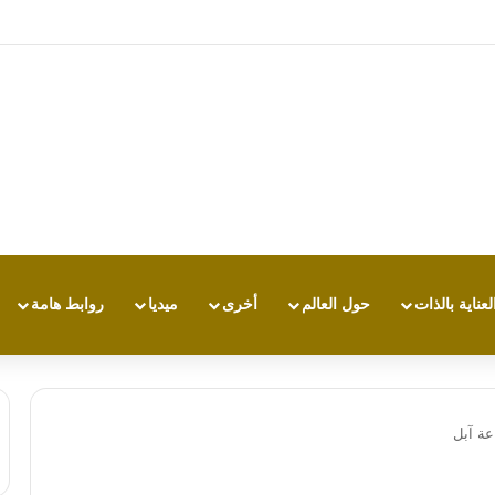
تجربة طاقة متقدمة مع HONOR X7e Plus 5G
لعناية بالذات
حول العالم
أخرى
ميديا
روابط هامة
عة آبل