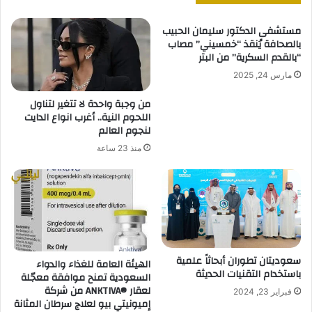
مستشفى الدكتور سليمان الحبيب
بالصحافة يُنقذ “خمسيني” مصاب
“بالقدم السكرية” من البتر
مارس 24, 2025
من وجبة واحدة لا تتغير لتناول
اللحوم النية.. أغرب انواع الدايت
لنجوم العالم
منذ 23 ساعة
سعوديتان تطوران أبحاثاً علمية
الهيئة العامة للغذاء والدواء
باستخدام التقنيات الحديثة
السعودية تمنح موافقة معجّلة
لعقار ®️ANKTIVA من شركة
فبراير 23, 2024
إميونيتي بيو لعلاج سرطان المثانة