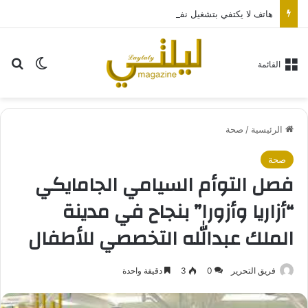
هاتف لا يكتفي بتشغيل نفسه: تجربة طاقة متقدمة مع HONOR X7e Plus 5G
بح
الوضع ا
القائمة
الرئيسية
/
صحة
صحة
فصل التوأم السيامي الجامايكي
“أزاريا وأزورا” بنجاح في مدينة
الملك عبدالله التخصصي للأطفال
فريق التحرير
0
3
دقيقة واحدة