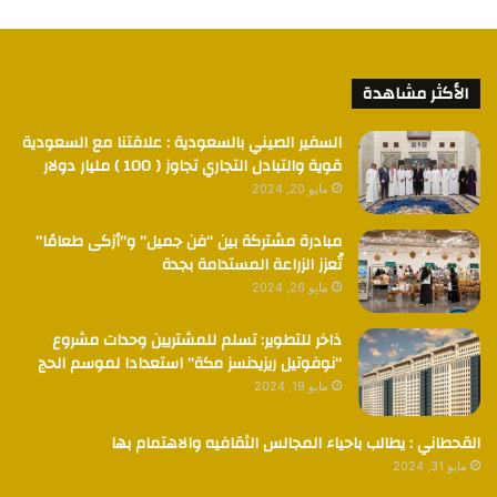
الأكثر مشاهدة
السفير الصيني بالسعودية : علاقتنا مع السعودية
قوية والتبادل التجاري تجاوز ( 100 ) مليار دولار
مايو 20, 2024
مبادرة مشتركة بين “فن جميل” و”أزكى طعامًا”
تُعزز الزراعة المستدامة بجدة
مايو 26, 2024
ذاخر للتطوير: تسلم للمشتريين وحدات مشروع
“نوفوتيل ريزيدنسز مكة” استعدادا لموسم الحج
مايو 19, 2024
القحطاني : يطالب باحياء المجالس الثقافيه والاهتمام بها
مايو 31, 2024