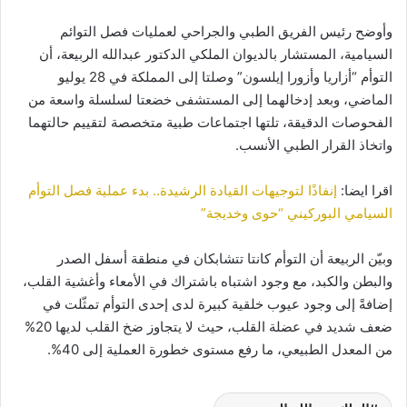
وأوضح رئيس الفريق الطبي والجراحي لعمليات فصل التوائم
السيامية، المستشار بالديوان الملكي الدكتور عبدالله الربيعة، أن
التوأم “أزاريا وأزورا إيلسون” وصلتا إلى المملكة في 28 يوليو
الماضي، وبعد إدخالهما إلى المستشفى خضعتا لسلسلة واسعة من
الفحوصات الدقيقة، تلتها اجتماعات طبية متخصصة لتقييم حالتهما
واتخاذ القرار الطبي الأنسب.
اقرا ايضا:
إنفاذًا لتوجيهات القيادة الرشيدة.. بدء عملية فصل التوأم
السيامي البوركيني “حوى وخديجة”
وبيّن الربيعة أن التوأم كانتا تتشابكان في منطقة أسفل الصدر
والبطن والكبد، مع وجود اشتباه باشتراك في الأمعاء وأغشية القلب،
إضافةً إلى وجود عيوب خلقية كبيرة لدى إحدى التوأم تمثّلت في
ضعف شديد في عضلة القلب، حيث لا يتجاوز ضخ القلب لديها 20%
من المعدل الطبيعي، ما رفع مستوى خطورة العملية إلى 40%.