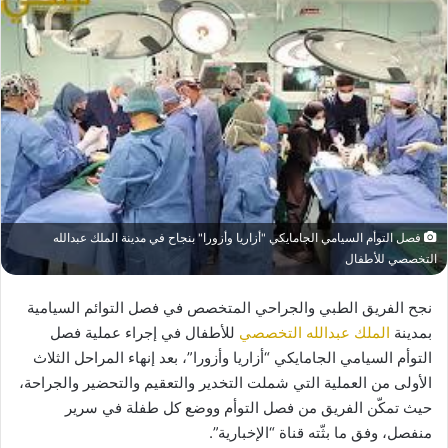
فصل التوأم السيامي الجامايكي "أزاريا وأزورا" بنجاح في مدينة الملك عبدالله
التخصصي للأطفال
نجح الفريق الطبي والجراحي المتخصص في فصل التوائم السيامية
بمدينة
الملك عبدالله التخصصي
للأطفال في إجراء عملية فصل
التوأم السيامي الجامايكي “أزاريا وأزورا”، بعد إنهاء المراحل الثلاث
الأولى من العملية التي شملت التخدير والتعقيم والتحضير والجراحة،
حيث تمكّن الفريق من فصل التوأم ووضع كل طفلة في سرير
منفصل، وفق ما بثّته قناة “الإخبارية”.