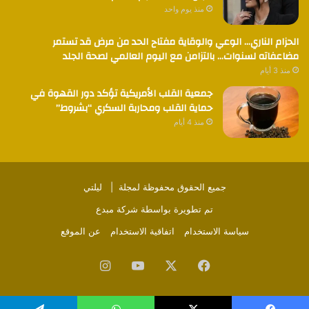
منذ يوم واحد
الحزام الناري… الوعي والوقاية مفتاح الحد من مرض قد تستمر
مضاعفاته لسنوات… بالتزامن مع اليوم العالمي لصحة الجلد
منذ 3 أيام
جمعية القلب الأمريكية تؤكد دور القهوة في
حماية القلب ومحاربة السكري “بشروط”
منذ 4 أيام
جميع الحقوق محفوظة لمجلة |
ليلتي
تم تطويرة بواسطة
شركة مبدع
سياسة الاستخدام
اتفاقية الاستخدام
عن الموقع
فيسبوك
‫X
‫YouTube
انستقرام