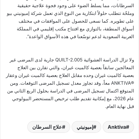
السرطانات، مما يسلط الضوء على وجود فجوة علاجية حقيقية
وملحّة تتطلب حلولاً ابتكارية من النوع الذي تعمل شركة إميونيتي بيو
على تطويره. كما نسعى للحصول على الموافقات في مختلف
أسواق المنطقة، بالتوازي مع افتتاح مكتب إقليمي في المملكة
العربية السعودية لدعم توسّعنا في هذه الأسواق الواعدة”.
ولا تزال الدراسة العشوائية QUILT-2.005 جارية لدى المرضى غير
المعالجين سابقاً بعصية كالميت غيران، والتي تقارن بين العلاج
بعصية كالميت غيران وحده مقابل العلاج بعصية كالميت غيران وعقار
®️ANKTIVA معاً، وقد تجاوز معدل تسجيل المرضى التوقعات. ومن
المتوقع اكتمال تسجيل المرضى في الدراسة بحلول الربع الثاني من
عام 2026، مع إمكانية تقديم طلب ترخيص المستحضر البيولوجي
قبل نهاية العام.
Anktiva
إميونيتي
علاج السرطان