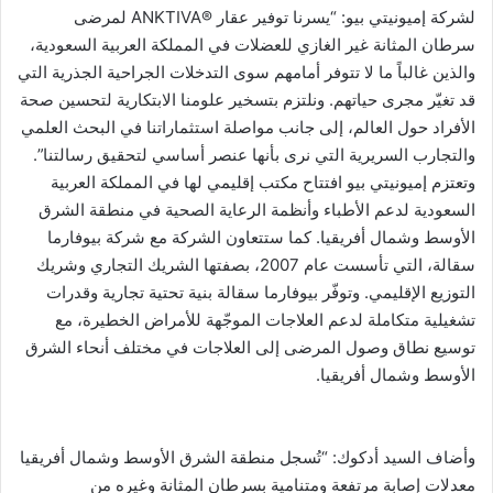
لشركة إميونيتي بيو: “يسرنا توفير عقار ®️ANKTIVA لمرضى
سرطان المثانة غير الغازي للعضلات في المملكة العربية السعودية،
والذين غالباً ما لا تتوفر أمامهم سوى التدخلات الجراحية الجذرية التي
قد تغيّر مجرى حياتهم. ونلتزم بتسخير علومنا الابتكارية لتحسين صحة
الأفراد حول العالم، إلى جانب مواصلة استثماراتنا في البحث العلمي
والتجارب السريرية التي نرى بأنها عنصر أساسي لتحقيق رسالتنا”.
وتعتزم إميونيتي بيو افتتاح مكتب إقليمي لها في المملكة العربية
السعودية لدعم الأطباء وأنظمة الرعاية الصحية في منطقة الشرق
الأوسط وشمال أفريقيا. كما ستتعاون الشركة مع شركة بيوفارما
سقالة، التي تأسست عام 2007، بصفتها الشريك التجاري وشريك
التوزيع الإقليمي. وتوفّر بيوفارما سقالة بنية تحتية تجارية وقدرات
تشغيلية متكاملة لدعم العلاجات الموجّهة للأمراض الخطيرة، مع
توسيع نطاق وصول المرضى إلى العلاجات في مختلف أنحاء الشرق
الأوسط وشمال أفريقيا.
وأضاف السيد أدكوك: “تُسجل منطقة الشرق الأوسط وشمال أفريقيا
معدلات إصابة مرتفعة ومتنامية بسرطان المثانة وغيره من