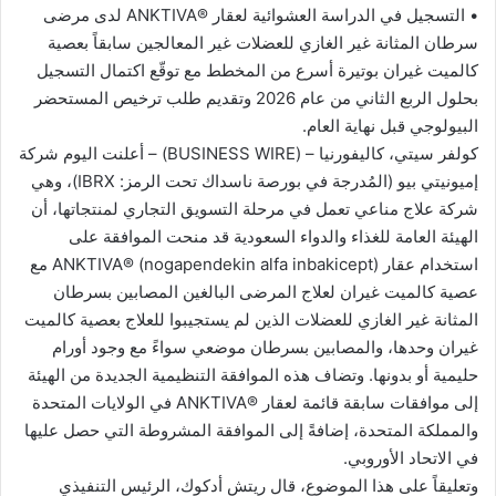
• التسجيل في الدراسة العشوائية لعقار ®️ANKTIVA لدى مرضى
سرطان المثانة غير الغازي للعضلات غير المعالجين سابقاً بعصية
كالميت غيران بوتيرة أسرع من المخطط مع توقّع اكتمال التسجيل
بحلول الربع الثاني من عام 2026 وتقديم طلب ترخيص المستحضر
البيولوجي قبل نهاية العام.
كولفر سيتي، كاليفورنيا – (BUSINESS WIRE) – أعلنت اليوم شركة
إميونيتي بيو (المُدرجة في بورصة ناسداك تحت الرمز: IBRX)، وهي
شركة علاج مناعي تعمل في مرحلة التسويق التجاري لمنتجاتها، أن
الهيئة العامة للغذاء والدواء السعودية قد منحت الموافقة على
استخدام عقار ANKTIVA®️ (nogapendekin alfa inbakicept) مع
عصية كالميت غيران لعلاج المرضى البالغين المصابين بسرطان
المثانة غير الغازي للعضلات الذين لم يستجيبوا للعلاج بعصية كالميت
غيران وحدها، والمصابين بسرطان موضعي سواءً مع وجود أورام
حليمية أو بدونها. وتضاف هذه الموافقة التنظيمية الجديدة من الهيئة
إلى موافقات سابقة قائمة لعقار ®️ANKTIVA في الولايات المتحدة
والمملكة المتحدة، إضافةً إلى الموافقة المشروطة التي حصل عليها
في الاتحاد الأوروبي.
وتعليقاً على هذا الموضوع، قال ريتش أدكوك، الرئيس التنفيذي