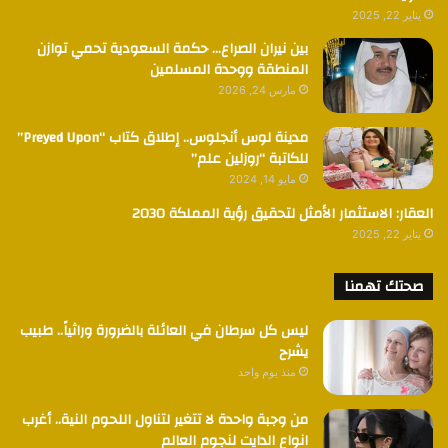
يناير 22, 2025
بين نيران الصراع… حكمة السعودية تحمي توازن
المنطقة ووحدة المسلمين
مارس 24, 2026
مدينة لوس أنجلوس.. إطلاق كتاب “Preyed Upon”
للكاتبة “روزلين علم”
مايو 14, 2024
العقار: الاستثمار الأمثل لتحقيق رؤية المملكة 2030
يناير 22, 2025
صحتك تهمنا
ليس كل سرطان في العائلة بالضرورة وراثياً.. طبيب
يشرح
منذ يوم واحد
من وجبة واحدة لا تتغير لتناول اللحوم النية.. أغرب
انواع الدايت لنجوم العالم