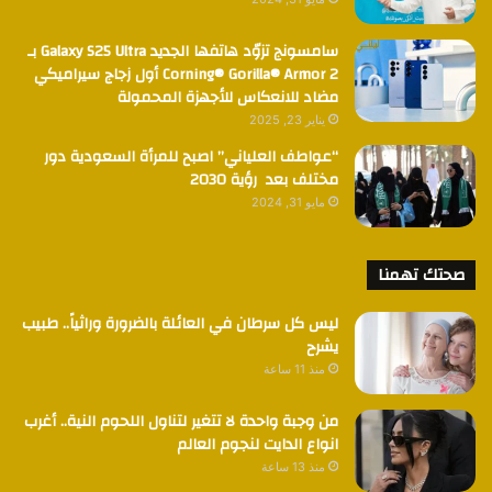
سامسونج تزوّد هاتفها الجديد Galaxy S25 Ultra بـ
Corning® Gorilla® Armor 2 أول زجاج سيراميكي
مضاد للانعكاس للأجهزة المحمولة
يناير 23, 2025
“عواطف العلياني” اصبح للمرأة السعودية دور
مختلف بعد رؤية 2030
مايو 31, 2024
صحتك تهمنا
ليس كل سرطان في العائلة بالضرورة وراثياً.. طبيب
يشرح
منذ 11 ساعة
من وجبة واحدة لا تتغير لتناول اللحوم النية.. أغرب
انواع الدايت لنجوم العالم
منذ 13 ساعة