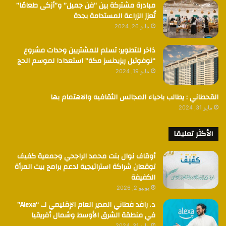
مبادرة مشتركة بين “فن جميل” و”أزكى طعامًا”
تُعزز الزراعة المستدامة بجدة
مايو 26, 2024
ذاخر للتطوير: تسلم للمشتريين وحدات مشروع
“نوفوتيل ريزيدنسز مكة” استعدادا لموسم الحج
مايو 19, 2024
القحطاني : يطالب باحياء المجالس الثقافيه والاهتمام بها
مايو 31, 2024
الأكثر تعليقا
أوقاف نوال بنت محمد الراجحي وجمعية كفيف
توقعان شراكة استراتيجية لدعم برامج بيت المرأة
الكفيفة
يونيو 2, 2026
د. رافد فطاني المدير العام الإقليمي لـ. “Alexa”
في منطقة الشرق الأوسط وشمال أفريقيا
مايو 31, 2024