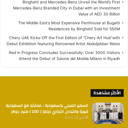
Binghatti and Mercedes-Benz Unveil the World’s First
Mercedes-Benz Branded City in Dubai with an Investment
Value of AED 30 Billion
The Middle East’s Most Expensive Penthouse at Bugatti
Residences by Binghatti Sold for 550M
Chery UAE Kicks-Off the First Edition of “Chery Art Hub”with
Debut Exhibition featuring Renowned Artist Abduljabbar Weiss
Red in Progress Concludes Successfully: Over 3000 Visitors
Attend the Debut of Salone del Mobile.Milano in Riyadh
الأكثر مشاهدة
السفير الصيني بالسعودية : علاقتنا مع السعودية
قوية والتبادل التجاري تجاوز ( 100 ) مليار دولار
مايو 20, 2024