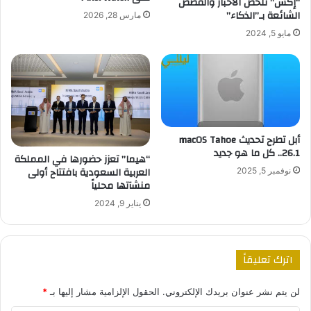
“إكس” تلخص الأخبار والقصص
الشائعة بـ”الذكاء”
مارس 28, 2026
مايو 5, 2024
أبل تطرح تحديث macOS Tahoe
26.1.. كل ما هو جديد
“هيما” تعزز حضورها في المملكة
العربية السعودية بافتتاح أولى
نوفمبر 5, 2025
منشآتها محلياً
يناير 9, 2024
اترك تعليقاً
لن يتم نشر عنوان بريدك الإلكتروني.
الحقول الإلزامية مشار إليها بـ
*