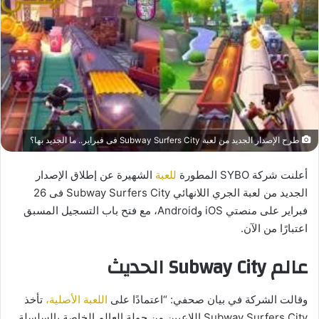
طرح الإصدار الجديد من لعبة Subway Surfers City فى فبراير.. ما الجديد بها؟
أعلنت شركة SYBO المطورة
للعبة
الشهيرة عن إطلاق الإصدار
الجديد من لعبة الجري اللانهائي Subway Surfers City فى 26
فبراير على منصتي iOS وAndroid، مع فتح باب التسجيل المسبق
اعتبارًا من الآن.
عالم Subway City الحديث
وقالت الشركة في بيان صحفي: “اعتمادًا على
اللعبة الأصلية،
تأخذ
Subway Surfers City اللاعبين من جولة العالم الخاصة بالسلسلة