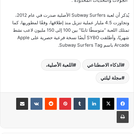
“الجولات والتحديات المحدودة”.
يُذكر أن لعبة Subway Surfers الأصلية صدرت في عام 2012،
وتجاوزت 4.5 مليار عملية تنزيل منذ إطلاقها، وفقًا لمطوريها، كما
تمتلك اللعبة “متوسطًا ثابتًا” بين 100 إلى 150 مليون لاعب نشط
شهريًا، وأطلقت SYBO أيضًا نسخة فرعية حصرية على Apple
Arcade باسم Subway Surfers Tag.
الذكاء الاصطناعي
اللعبة الأصلية،
مجلة ليلتي
لينكدإن
بينتيريست
مشاركة عبر البريد
طباعة