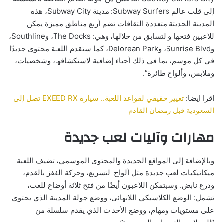
إلى قلب عالم Subway Surfers: مدينة Subway City، هذه
المدينة الحديثة متعددة الثقافات تضم أربع مناطق مميزة يمكن
للاعبين فتحها والتسابق من خلالها، وهي: The Docks، وSouthline،
وSunrise Blvd، وDelorean Park، كما ستقدم اللعبة محتوى جديدًا
في كل موسم، بما في ذلك أحياء إضافية لاستكشافها، وشخصيات،
وملابس، وألواح طائرة”.
اقرا ايضا:
تغيير حقيقي لقواعد اللعبة.. سيارة EXEED RX تصل إلى
السعودية قبل رمضان القادم
مهارات وآليات لعب جديدة
وبالإضافة إلى المواقع الجديدة والمحتوى الموسمي، تضيف اللعبة
ميكانيكيات لعب جديدة مثل ألواح التسريع، وحركة القفز بالقدم،
ودرع نابض. وسيتمكن اللاعبون أيضًا من فتح ثلاثة أوضاع للعب،
تشمل: الوضع الكلاسيكي اللانهائى، ووضع جولة المدينة الذي يحتوي
على مستويات ومهام، ووضع الأحداث الذي يقدم سلسلة من