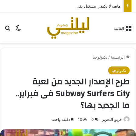
هاتف لا يكتفي بتشغيل نفسه: تجربة طاقة متقدمة مع HONOR X7e Plus 5G
بح
الوضع ا
القائمة
الرئيسية
/
تكنولوجيا
تكنولوجيا
طرح الإصدار الجديد من لعبة
Subway Surfers City فى فبراير..
ما الجديد بها؟
فريق التحرير
0
10
دقيقة واحدة