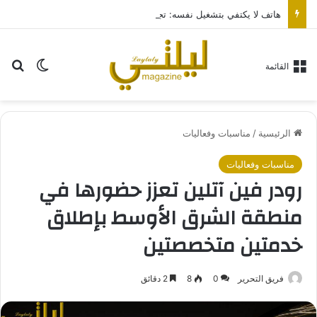
هاتف لا يكتفي بتشغيل نفسه: تجربة طاقة متقدمة مع HONOR X7e Plus 5G
بح
الوضع ا
القائمة
الرئيسية
/
مناسبات وفعاليات
مناسبات وفعاليات
رودر فين آتلين تعزز حضورها في
منطقة الشرق الأوسط بإطلاق
خدمتين متخصصتين
فريق التحرير
0
8
2 دقائق