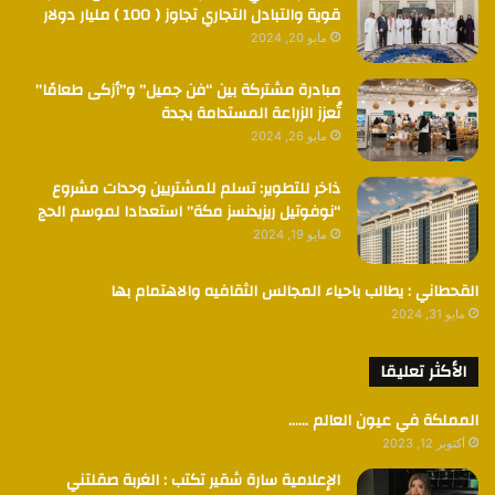
قوية والتبادل التجاري تجاوز ( 100 ) مليار دولار
مايو 20, 2024
مبادرة مشتركة بين “فن جميل” و”أزكى طعامًا”
تُعزز الزراعة المستدامة بجدة
مايو 26, 2024
ذاخر للتطوير: تسلم للمشتريين وحدات مشروع
“نوفوتيل ريزيدنسز مكة” استعدادا لموسم الحج
مايو 19, 2024
القحطاني : يطالب باحياء المجالس الثقافيه والاهتمام بها
مايو 31, 2024
الأكثر تعليقا
المملكة في عيون العالم ……
أكتوبر 12, 2023
الإعلامية سارة شقير تكتب : الغربة صقلتني