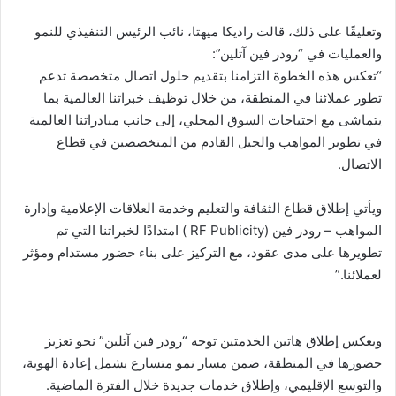
وتعليقًا على ذلك، قالت راديكا ميهتا، نائب الرئيس التنفيذي للنمو
والعمليات في “رودر فين آتلين”:
“تعكس هذه الخطوة التزامنا بتقديم حلول اتصال متخصصة تدعم
تطور عملائنا في المنطقة، من خلال توظيف خبراتنا العالمية بما
يتماشى مع احتياجات السوق المحلي، إلى جانب مبادراتنا العالمية
في تطوير المواهب والجيل القادم من المتخصصين في قطاع
الاتصال.
ويأتي إطلاق قطاع الثقافة والتعليم وخدمة العلاقات الإعلامية وإدارة
المواهب – رودر فين (RF Publicity ) امتدادًا لخبراتنا التي تم
تطويرها على مدى عقود، مع التركيز على بناء حضور مستدام ومؤثر
لعملائنا.”
ويعكس إطلاق هاتين الخدمتين توجه “رودر فين آتلين” نحو تعزيز
حضورها في المنطقة، ضمن مسار نمو متسارع يشمل إعادة الهوية،
والتوسع الإقليمي، وإطلاق خدمات جديدة خلال الفترة الماضية.