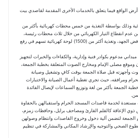
رض الواقع فيما يتعلق بالخدمات الأخرى المقدمة لقاصدي بيت
ية وذلك بواسطة التغذية من خمس محطات كهربائية بأكثر من
يضمن عدم انقطاع التيار الكهربائي من خلال ثلاث محطات رئيسة،
و(13) محطة فرعية تحتوي على (40) محولًا كهربائيًا خافض الجهد، وتغذية أكثر من (1500) لوحة كهربائية تسهم في رفع
ني مدعوم بكوادر فنية وإدارية، والكفاءات والخبرات لتجهيز
ان وموقع مصلى الإمام ومخارج الصوت المتعلقة بخطبة الجمعة،
صوت وأجهزته قبل صلاة الجمعة بوقت كافٍ وتشغيل وصيانة
 الحرام ومرافقه، حيث تجري تغطية أعمال الصيانة والاختبارات
خطبة الجمعة بأكثر من لغة وتوزيع السماعات لإيصال الفائدة
من.
 مستعدة لخدمة قاصدات المسجد الحرام واستقبالهن بالحفاوة
 ذوي الإعاقة كالقلم القارئ ومصاحف برايل، وحافظات زمزم،
م الجمعة لتضمن آلية دخول وخروج القاصدات وانتظام وصولهن
ع الصحي والتوجيه والإرشاد المكاني والمشاركة في تنظيم