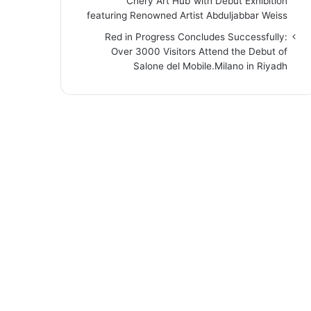
“Chery Art Hub”with Debut Exhibition
featuring Renowned Artist Abduljabbar Weiss
Red in Progress Concludes Successfully:
Over 3000 Visitors Attend the Debut of
Salone del Mobile.Milano in Riyadh