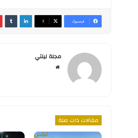
لينكدإن
فيسبوك
‫X
مجلة ليلتي
موقع
الويب
مقالات ذات صلة