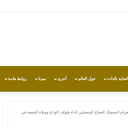
ي بي تي.. أي مساعد ذكاء اصطناعي يناسبك أكثر؟
لعناية بالذات
حول العالم
أخرى
ميديا
روابط هامة
ام لاستقبال الحجاج المتعجلين لأداء طواف الوداع وصلاة الجمعة في