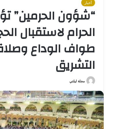
أخبار
“شؤون الحرمين” تؤ
الحرام لاستقبال الحج
طواف الوداع وصلاة 
التشريق
مجلة ليلتي