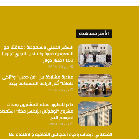
الأكثر مشاهدة
السفير الصيني بالسعودية : علاقتنا مع
السعودية قوية والتبادل التجاري تجاوز (
100 ) مليار دولار
مايو 20, 2024
مبادرة مشتركة بين “فن جميل” و”أزكى
طعامًا” تُعزز الزراعة المستدامة بجدة
مايو 26, 2024
ذاخر للتطوير: تسلم للمشتريين وحدات
مشروع “نوفوتيل ريزيدنسز مكة” استعدادا
لموسم الحج
مايو 19, 2024
القحطاني : يطالب باحياء المجالس الثقافيه والاهتمام بها