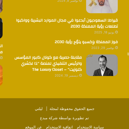
نوفمبر 8, 2024
قيراط: السعوديون أبدعوا في مجال الموارد البشرية وواكبوا
تطلعات رؤية المملكة 2030
يونيو 18, 2025
فوز المملكة بإكسبو يتوٌج رؤية 2030
ال
نوفمبر 29, 2023
مض
مقابلة حصرية مع كونال كابور المؤسس
والرئيس التنفيذي لمنصة “ذا لكشري
كلوزيت” – The Luxury Closet
ديسمبر 19, 2024
جميع الحقوق محفوظة لمجلة |
ليلتي
تم تطويرة بواسطة
شركة مبدع
سياسة الاستخدام
اتفاقية الاستخدام
عن الموقع