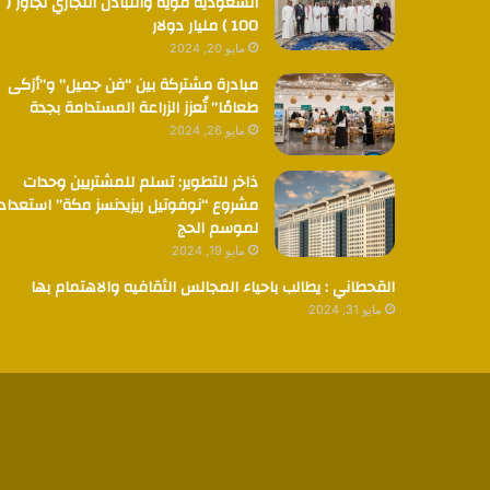
السعودية قوية والتبادل التجاري تجاوز (
100 ) مليار دولار
مايو 20, 2024
مبادرة مشتركة بين “فن جميل” و”أزكى
طعامًا” تُعزز الزراعة المستدامة بجدة
مايو 26, 2024
ذاخر للتطوير: تسلم للمشتريين وحدات
مشروع “نوفوتيل ريزيدنسز مكة” استعدادا
لموسم الحج
مايو 19, 2024
القحطاني : يطالب باحياء المجالس الثقافيه والاهتمام بها
مايو 31, 2024