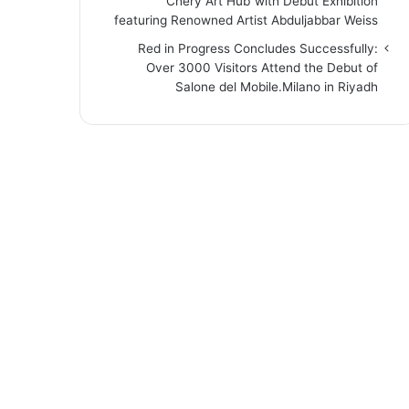
“Chery Art Hub”with Debut Exhibition
featuring Renowned Artist Abduljabbar Weiss
Red in Progress Concludes Successfully:
Over 3000 Visitors Attend the Debut of
Salone del Mobile.Milano in Riyadh