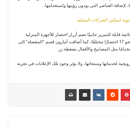
لإضافة العناصر التي يودون رؤيتها واستخدامها.
وية لتمكين الشركات المحلية
قابلة للتمرير جانبيًا تضم أزرار اختصار للأجهزة المنزلية
وأدوات أليكسا، مع إمكانية تخصيصها والاختيار من بين نحو 17 اختصارًا مختلفًا، كما أضافت أمازون قسم “المفضلة” إلى
خدامًا مثل المصابيح والأقفال بضغطة زر.
ية لخدماتها ومنتجاتها، ولا يؤثر وجود تلك الإعلانات في تجربة
بينتيريست
مشاركة عبر البريد
طباعة