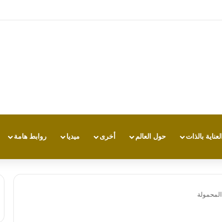
تجربة طاقة متقدمة مع HONOR X7e Plus 5G
لعناية بالذات
حول العالم
أخرى
ميديا
روابط هامة
المحمولة