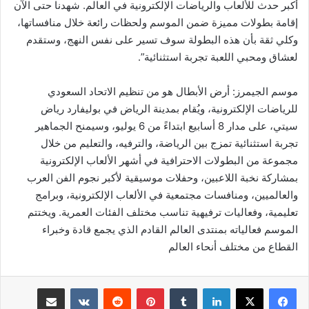
أكبر حدث للألعاب والرياضات الإلكترونية في العالم. شهدنا حتى الآن
إقامة بطولات مميزة ضمن الموسم ولحظات رائعة خلال منافساتها،
وكلي ثقة بأن هذه البطولة سوف تسير على نفس النهج، وستقدم
لعشاق ومحبي اللعبة تجربة استثنائية”.
موسم الجيمرز: أرض الأبطال هو من تنظيم الاتحاد السعودي
للرياضات الإلكترونية، ويُقام بمدينة الرياض في بوليفارد رياض
سيتي، على مدار 8 أسابيع ابتداءً من 6 يوليو، وسيمنح الجماهير
تجربة استثنائية تمزج بين الرياضة، والترفيه، والتعليم من خلال
مجموعة من البطولات الاحترافية في أشهر الألعاب الإلكترونية
بمشاركة نخبة اللاعبين، وحفلات موسيقية لأكبر نجوم الفن العرب
والعالميين، ومنافسات مجتمعية في الألعاب الإلكترونية، وبرامج
تعليمية، وفعاليات ترفيهية تناسب مختلف الفئات العمرية. ويختتم
الموسم فعالياته بمنتدى العالم القادم الذي يجمع قادة وخبراء
القطاع من مختلف أنحاء العالم
لينكدإن
بينتيريست
مشاركة عبر البريد