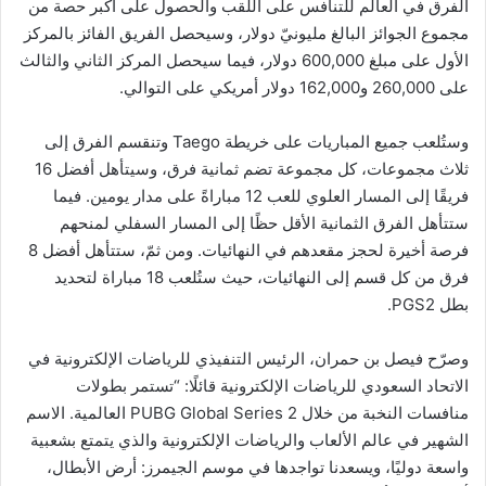
الفرق في العالم للتنافس على اللقب والحصول على أكبر حصة من
مجموع الجوائز البالغ مليونيّ دولار، وسيحصل الفريق الفائز بالمركز
الأول على مبلغ 600,000 دولار، فيما سيحصل المركز الثاني والثالث
على 260,000 و162,000 دولار أمريكي على التوالي.
وستُلعب جميع المباريات على خريطة Taego وتنقسم الفرق إلى
ثلاث مجموعات، كل مجموعة تضم ثمانية فرق، وسيتأهل أفضل 16
فريقًا إلى المسار العلوي للعب 12 مباراةً على مدار يومين. فيما
ستتأهل الفرق الثمانية الأقل حظًا إلى المسار السفلي لمنحهم
فرصة أخيرة لحجز مقعدهم في النهائيات. ومن ثمّ، ستتأهل أفضل 8
فرق من كل قسم إلى النهائيات، حيث ستُلعب 18 مباراة لتحديد
بطل PGS2.
وصرّح فيصل بن حمران، الرئيس التنفيذي للرياضات الإلكترونية في
الاتحاد السعودي للرياضات الإلكترونية قائلًا: “تستمر بطولات
منافسات النخبة من خلال PUBG Global Series 2 العالمية. الاسم
الشهير في عالم الألعاب والرياضات الإلكترونية والذي يتمتع بشعبية
واسعة دوليًا، ويسعدنا تواجدها في موسم الجيمرز: أرض الأبطال،