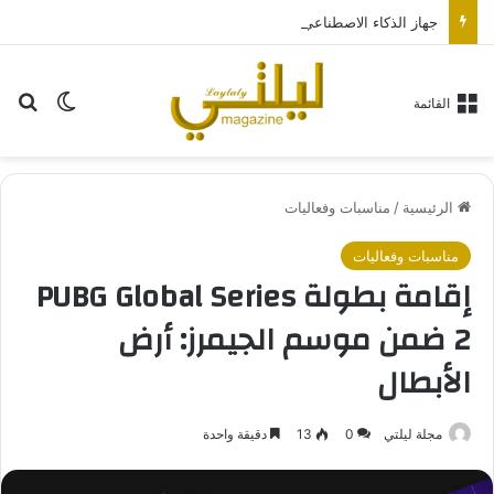
جهاز الذكاء الاصطناعي من “أوبن إيه آي” سيكون بحجم قرص الهوكي
بح
الوضع ا
القائمة
الرئيسية
/
مناسبات وفعاليات
مناسبات وفعاليات
إقامة بطولة PUBG Global Series
2 ضمن موسم الجيمرز: أرض
الأبطال
مجلة ليلتي
0
13
دقيقة واحدة