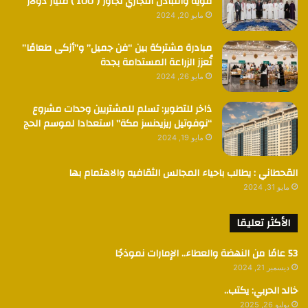
قوية والتبادل التجاري تجاوز ( 100 ) مليار دولار
مايو 20, 2024
مبادرة مشتركة بين “فن جميل” و”أزكى طعامًا”
تُعزز الزراعة المستدامة بجدة
مايو 26, 2024
ذاخر للتطوير: تسلم للمشتريين وحدات مشروع
“نوفوتيل ريزيدنسز مكة” استعدادا لموسم الحج
مايو 19, 2024
القحطاني : يطالب باحياء المجالس الثقافيه والاهتمام بها
مايو 31, 2024
الأكثر تعليقا
53 عامًا من النهضة والعطاء.. الإمارات نموذجًا
ديسمبر 21, 2024
خالد الحربي: يكتب..
يوليو 26, 2025