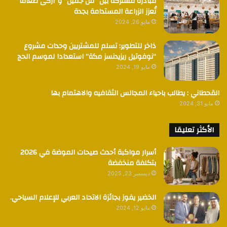
مبادرة مشتركة بين “فن جميل” و”أزكى طعامًا”
تُعزز الزراعة المستدامة بجدة
مايو 26, 2024
ذاخر للتطوير: تسلم للمشتريين وحدات مشروع
“نوفوتيل ريزيدنسز مكة” استعدادا لموسم الحج
مايو 19, 2024
القحطاني : يطالب باحياء المجالس الثقافيه والاهتمام بها
مايو 31, 2024
الأكثر تعليقا
أسرار مواكبة أحدث صيحات الموضة في 2026
بتكلفة منخفضة
ديسمبر 23, 2025
الخضير يفوز بجائزة الاتحاد العربي للإعلام السياحي.
مايو 12, 2024