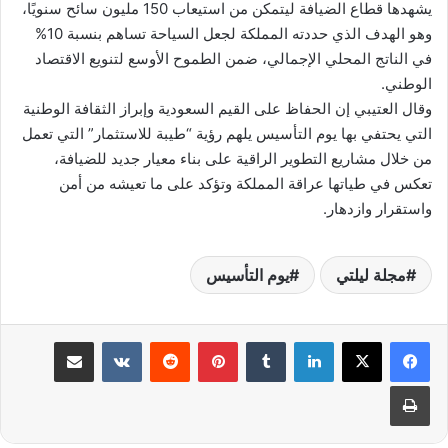
يشهدها قطاع الضيافة ليتمكن من استيعاب 150 مليون سائح سنويًا،
وهو الهدف الذي حددته المملكة لجعل السياحة تساهم بنسبة 10%
في الناتج المحلي الإجمالي، ضمن الطموح الأوسع لتنويع الاقتصاد
الوطني.
وقال العتيبي إن الحفاظ على القيم السعودية وإبراز الثقافة الوطنية
التي يحتفي بها يوم التأسيس يلهم رؤية “طيبة للاستثمار” التي تعمل
من خلال مشاريع التطوير الراقية على بناء معيار جديد للضيافة،
تعكس في طياتها عراقة المملكة وتؤكد على ما تعيشه من أمن
واستقرار وازدهار.
مجلة ليلتي
يوم التأسيس
لينكدإن
بينتيريست
مشاركة عبر البريد
طباعة