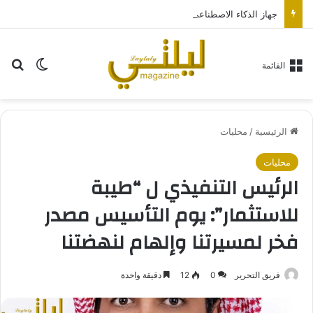
جهاز الذكاء الاصطناعي من “أوبن إيه آي” سيكون بحجم قرص الهوكي
بح
الوضع ا
القائمة
الرئيسية
/
محليات
محليات
الرئيس التنفيذي ل “طيبة
للاستثمار”: يوم التأسيس مصدر
فخر لمسيرتنا وإلهام لنهضتنا
فريق التحرير
0
12
دقيقة واحدة