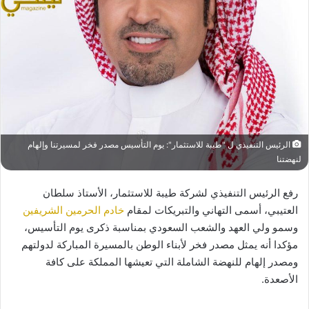
الرئيس التنفيذي ل "طيبة للاستثمار": يوم التأسيس مصدر فخر لمسيرتنا وإلهام
لنهضتنا
رفع الرئيس التنفيذي لشركة طيبة للاستثمار، الأستاذ سلطان
العتيبي، أسمى التهاني والتبريكات لمقام
خادم الحرمين الشريفين
وسمو ولي العهد والشعب السعودي بمناسبة ذكرى يوم التأسيس،
مؤكدا أنه يمثل مصدر فخر لأبناء الوطن بالمسيرة المباركة لدولتهم
ومصدر إلهام للنهضة الشاملة التي تعيشها المملكة على كافة
الأصعدة.