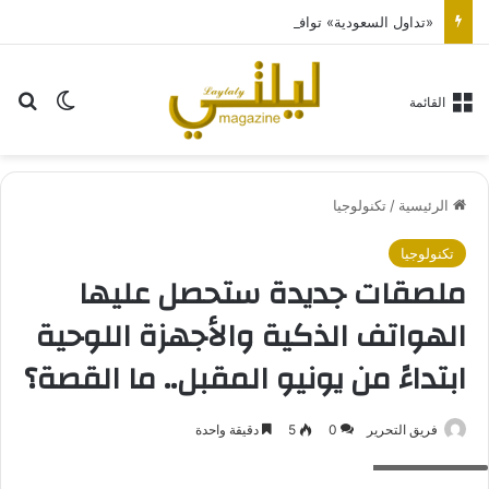
«تداول السعودية» توافق على طلب انتقال «أرماح الرياضية» إلى السوق الرئيسية
بح
الوضع ا
القائمة
الرئيسية
/
تكنولوجيا
تكنولوجيا
ملصقات جديدة ستحصل عليها
الهواتف الذكية والأجهزة اللوحية
ابتداءً من يونيو المقبل.. ما القصة؟
فريق التحرير
0
5
دقيقة واحدة
الهواتف الذكية