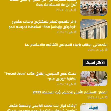
تُعزز الزراعة المستدامة بجدة
مايو 26, 2024
ذاخر للتطوير: تسلم للمشتريين وحدات مشروع
“نوفوتيل ريزيدنسز مكة” استعدادا لموسم الحج
مايو 19, 2024
القحطاني : يطالب باحياء المجالس الثقافيه والاهتمام بها
مايو 31, 2024
الأكثر تعليقا
مدينة لوس أنجلوس.. إطلاق كتاب “Preyed Upon”
للكاتبة “روزلين علم”
مايو 14, 2024
العقار: الاستثمار الأمثل لتحقيق رؤية المملكة 2030
يناير 22, 2025
أوقاف نوال بنت محمد الراجحي وجمعية كفيف