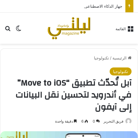
جهاز الذكاء الاصطناعي من “أوبن إيه آي” سيكون بحجم قرص الهوكي
بح
الوضع ا
القائمة
الرئيسية
/
تكنولوجيا
تكنولوجيا
آبل تُحدّث تطبيق “Move to iOS”
في أندرويد لتحسين نقل البيانات
إلى آيفون
فريق التحرير
0
6
دقيقة واحدة