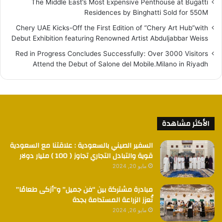
The Middle East’s Most Expensive Penthouse at Bugatti
Residences by Binghatti Sold for 550M
Chery UAE Kicks-Off the First Edition of “Chery Art Hub”with
Debut Exhibition featuring Renowned Artist Abduljabbar Weiss
Red in Progress Concludes Successfully: Over 3000 Visitors
Attend the Debut of Salone del Mobile.Milano in Riyadh
الأكثر مشاهدة
السفير الصيني بالسعودية : علاقتنا مع السعودية
قوية والتبادل التجاري تجاوز ( 100 ) مليار دولار
مايو 20, 2024
مبادرة مشتركة بين “فن جميل” و”أزكى طعامًا”
تُعزز الزراعة المستدامة بجدة
مايو 26, 2024