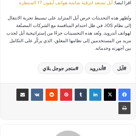
اقرا ايضا:
آبل تستعد لترقية شاشة هواتف آيفون 17 المنتظرة
وتُظهر هذه التحديثات حرص آبل المتزايد على تبسيط تجربة الانتقال
إلى نظام iOS، في ظل احتدام المنافسة مع الشركات المصنّعة
لهواتف أندرويد. وتُعد هذه التحسينات جزءًا من إستراتيجية آبل لجذب
مزيد من المستخدمين إلى نظامها المغلق، الذي يركّز على التكامل
بين أجهزته وخدماته.
آبل
أندرويد
متجر جوجل بلاي
لينكدإن
بينتيريست
مشاركة عبر البريد
طباعة