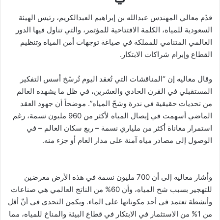
قدّم معالي المهندس عبدالله بن إبراهيم العبدالكريم، رئيس الهيئة
السعودية للمياه، الكلمة الافتتاحية للمؤتمر، والتي تناول فيها الدور
العالمي المتنامي للمملكة في صياغة توجهات أمن المياه وتنظيم
القطاع وإبرام شراكات الابتكار.
وقال معاليه إن “المناقشات التي تُعقد اليوم تُرسّخ أسس التفكير
المستقبلي في القرن الحادي والعشرين، في ظل ما يشهده العالم
من تحديات حقيقية في ندرة وشحّ المياه”. موضحاً أن جهود العقد
الماضي أسهمت في إيصال المياه لأكثر من 960 مليون نسمة، رغم
استمرار معاناة أكثر من ملياري نسمة – ربع سكان العالم – في
الوصول إلى مصادر مياه آمنة على مدار العام أو جزء منه.
وأشار معاليه إلى أن 700 مليون نسمة في هذه الأرض معرضين
للتهجير بسبب شح المياه، وأن 60% من الناتج العالمي هي صناعات
وأنشطة تعتمد في أحد مكوناتها على الماء. ويكمن التحدي في أنّ أقل
من 1% من الاستثمار في الابتكار في قطاع البيئة والمناخ للمياه، مما