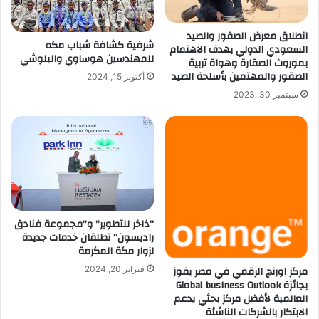
انطلاق معرض الصقور والصيد
شرفية كشافة شباب مكه
السعودي الدولي بهدف الاهتمام
للمهندسين هوساوي والبلوشي
بموروث الصقارة وهواة تربية
الصقور والمهتمين بأسلحة الصيد
أكتوبر 15, 2024
سبتمبر 30, 2023
“ذاخر للتطوير” و”مجموعة فنادق
راديسون” تطلقان خدمات جديدة
لزوار مكة المكرمة
مركز اورنچ الرقمي في مصر يفوز
فبراير 20, 2024
بجائزة Global business Outlook
العالمية لأفضل مركز بحثي يدعم
الابتكار بالشركات الناشئة