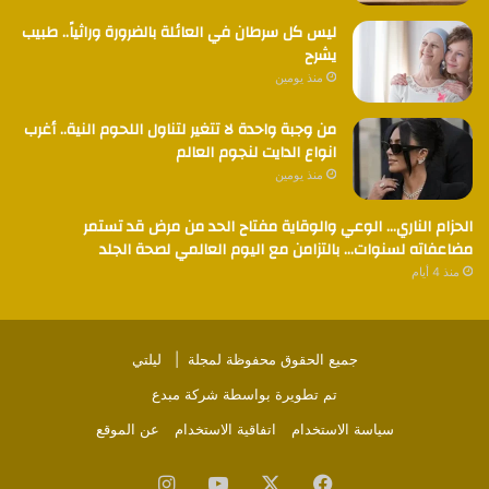
ليس كل سرطان في العائلة بالضرورة وراثياً.. طبيب
يشرح
منذ يومين
من وجبة واحدة لا تتغير لتناول اللحوم النية.. أغرب
انواع الدايت لنجوم العالم
منذ يومين
الحزام الناري… الوعي والوقاية مفتاح الحد من مرض قد تستمر
مضاعفاته لسنوات… بالتزامن مع اليوم العالمي لصحة الجلد
منذ 4 أيام
جميع الحقوق محفوظة لمجلة |
ليلتي
تم تطويرة بواسطة
شركة مبدع
سياسة الاستخدام
اتفاقية الاستخدام
عن الموقع
فيسبوك
‫X
‫YouTube
انستقرام