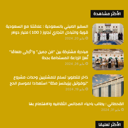
الأكثر مشاهدة
السفير الصيني بالسعودية : علاقتنا مع السعودية
قوية والتبادل التجاري تجاوز ( 100 ) مليار دولار
مايو 20, 2024
مبادرة مشتركة بين “فن جميل” و”أزكى طعامًا”
تُعزز الزراعة المستدامة بجدة
مايو 26, 2024
ذاخر للتطوير: تسلم للمشتريين وحدات مشروع
“نوفوتيل ريزيدنسز مكة” استعدادا لموسم الحج
مايو 19, 2024
القحطاني : يطالب باحياء المجالس الثقافيه والاهتمام بها
مايو 31, 2024
الأكثر تعليقا