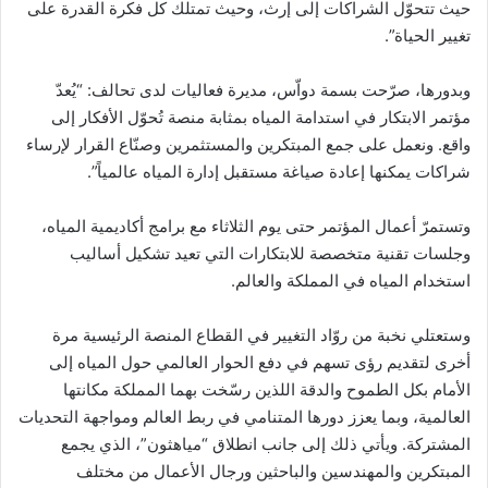
حيث تتحوّل الشراكات إلى إرث، وحيث تمتلك كل فكرة القدرة على
تغيير الحياة”.
وبدورها، صرّحت بسمة دواّس، مديرة فعاليات لدى تحالف: “يُعدّ
مؤتمر الابتكار في استدامة المياه بمثابة منصة تُحوّل الأفكار إلى
واقع. ونعمل على جمع المبتكرين والمستثمرين وصنّاع القرار لإرساء
شراكات يمكنها إعادة صياغة مستقبل إدارة المياه عالمياً”.
وتستمرّ أعمال المؤتمر حتى يوم الثلاثاء مع برامج أكاديمية المياه،
وجلسات تقنية متخصصة للابتكارات التي تعيد تشكيل أساليب
استخدام المياه في المملكة والعالم.
وستعتلي نخبة من روّاد التغيير في القطاع المنصة الرئيسية مرة
أخرى لتقديم رؤى تسهم في دفع الحوار العالمي حول المياه إلى
الأمام بكل الطموح والدقة اللذين رسّخت بهما المملكة مكانتها
العالمية، وبما يعزز دورها المتنامي في ربط العالم ومواجهة التحديات
المشتركة. ويأتي ذلك إلى جانب انطلاق “مياهثون”، الذي يجمع
المبتكرين والمهندسين والباحثين ورجال الأعمال من مختلف