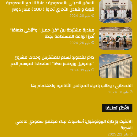
السفير الصيني بالسعودية : علاقتنا مع السعودية
قوية والتبادل التجاري تجاوز ( 100 ) مليار دولار
مايو 20, 2024
مبادرة مشتركة بين “فن جميل” و”أزكى طعامًا”
تُعزز الزراعة المستدامة بجدة
مايو 26, 2024
ذاخر للتطوير: تسلم للمشتريين وحدات مشروع
“نوفوتيل ريزيدنسز مكة” استعدادا لموسم الحج
مايو 19, 2024
القحطاني : يطالب باحياء المجالس الثقافيه والاهتمام بها
مايو 31, 2024
الأكثر تعليقا
الاتكيت وإدارة البروتوكول: أساسيات لبناء مجتمع سعودي عالمي
الهوية
يناير 22, 2025