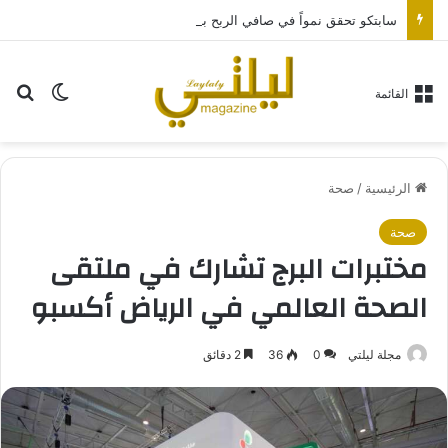
سابتكو تحقق نمواً في صافي الربح بنسبة 341% مقارنة بالنصف المماثل من عام 2025م
بح
الوضع ا
القائمة
الرئيسية
/
صحة
صحة
مختبرات البرج تشارك في ملتقى
الصحة العالمي في الرياض أكسبو
مجلة ليلتي
0
36
2 دقائق