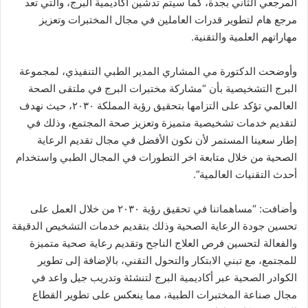
المرجعي الثاني بجدة، كما سيتم تدشين أكاديمية البرج، والتي تعد
مرجع هام لتطوير قدرات العاملين في مجال المختبرات وتعزيز
مهاراتهم العلمية والتقنية.
وأوضحت الدكتورة مي المشاري المدير الطبي التنفيذي، لمجموعة
البرج التشخيصية بأن “مشاركة مختبرات البرج في ملتقى الصحة
العالمي تؤكد على التزامها بتحقيق رؤية المملكة ٢٠٣٠، حيث نهدف
لتقديم خدمات تشخيصية متميزة وتعزيز صحة المجتمع، وذلك في
إطار سعينا المستمر لأن نكون الأفضل في مجال تقديم الرعاية
الصحية من خلال متابعة اخر التطورات في المجال الطبي واستخدام
أحدث التقنيات العالمية”.
وأضافت: “مساهماتنا في تحقيق رؤية ٢٠٣٠ من خلال العمل على
تحسين جودة الرعاية الصحية وذلك بتقديم خدمات التشخيص الدقيقة
والفعالة لتحسين فرص العلاج الناجح وتقديم رعاية صحية متميزة
للمجتمع، مع تبني الابتكار والتحول التقني، بالإضافة إلى تطوير
الكوادر الصحية عبر أكاديمية البرج لتنشئة وتدريب جيل واعد في
مجال صناعة المختبرات الطبية، مما ينعكس على تطوير القطاع