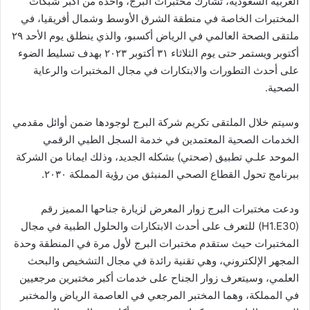
العربية السعودية، تشارك مختبرات البرج، واحدة من أكبر شبكات
المختبرات الخاصة في منطقة الشرق الأوسط وشمال أفريقيا، في
ملتقى الصحة العالمي في الرياض أكسبو، والذي ينطلق يوم الأحد ٢٩
أكتوبر ويستمر حتى يوم الثلاثاء ٣١ أكتوبر ٢٠٢٣ بهدف تسليط الضوء
على أحدث التطورات والابتكارات في مجال المختبرات والرعاية
الصحية.
وسيتم خلال الملتقى تكريم شركة البرج لوجودها ضمن أوائل مقدمي
الخدمات الصحية المعتمدين في خدمة السجل الطبي الرقمي
الموحد علـي تطبيق (صحتي) بشكله الجديد، وذلك ايمانا من الشركة
ببرنامج تحول القطاع الصحي المنبثق من رؤية المملكة ٢٠٣٠.
ودعت مختبرات البرج زوار المعرض لزيارة جناحها المميز رقم
(H1.E30) للتعرف على أحدث الابتكارات والحلول الطبية في مجال
المختبرات حيث ستقدم مختبرات البرج لأول مرة في المنطقة وحدة
المجهر الإلكتروني، وهي تقنية رائدة في مجال التشخيص والبحث
العلمي، وسيتعرف زوار الجناح على خدمات أكبر مختبرين مرجعيين
في المملكة، وهما المختبر المرجعي في العاصمة الرياض والمختبر