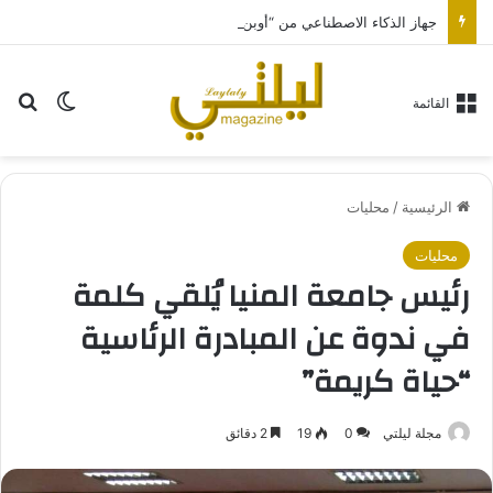
جهاز الذكاء الاصطناعي من “أوبن إيه آي” سيكون بحجم قرص الهوكي
بح
الوضع ا
القائمة
الرئيسية
/
محليات
محليات
رئيس جامعة المنيا يُلقي كلمة
في ندوة عن المبادرة الرئاسية
“حياة كريمة”
مجلة ليلتي
0
19
2 دقائق