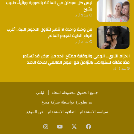
ليس كل سرطان في العائلة بالضرورة وراثياً.. طبيب
يشرح
منذ 3 أيام
من وجبة واحدة لا تتغير لتناول اللحوم النية.. أغرب
انواع الدايت لنجوم العالم
منذ 3 أيام
الحزام الناري… الوعي والوقاية مفتاح الحد من مرض قد تستمر
مضاعفاته لسنوات… بالتزامن مع اليوم العالمي لصحة الجلد
منذ 5 أيام
جميع الحقوق محفوظة لمجلة |
ليلتي
تم تطويرة بواسطة
شركة مبدع
سياسة الاستخدام
اتفاقية الاستخدام
عن الموقع
فيسبوك
‫X
‫YouTube
انستقرام