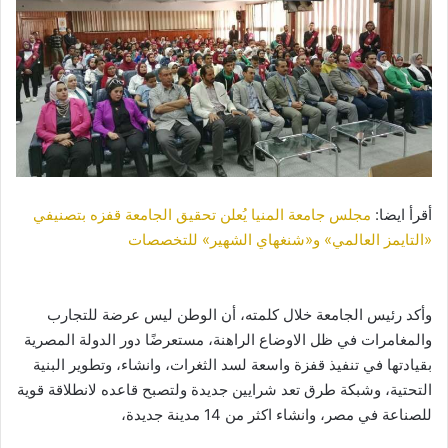
أقرأ ايضا:
مجلس جامعة المنيا يُعلن تحقيق الجامعة قفزه بتصنيفي
«التايمز العالمي» و«شنغهاي الشهير» للتخصصات
وأكد رئيس الجامعة خلال كلمته، أن الوطن ليس عرضة للتجارب
والمغامرات في ظل الاوضاع الراهنة، مستعرضًا دور الدولة المصرية
بقيادتها في تنفيذ قفزة واسعة لسد الثغرات، وانشاء، وتطوير البنية
التحتية، وشبكة طرق تعد شرايين جديدة ولتصبح قاعده لانطلاقة قوية
للصناعة في مصر، وانشاء اكثر من 14 مدينة جديدة،