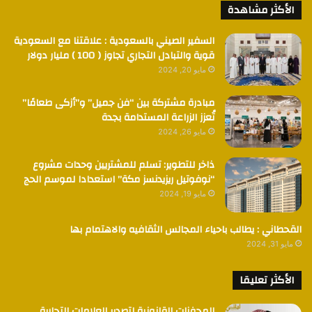
الأكثر مشاهدة
السفير الصيني بالسعودية : علاقتنا مع السعودية
قوية والتبادل التجاري تجاوز ( 100 ) مليار دولار
مايو 20, 2024
مبادرة مشتركة بين “فن جميل” و”أزكى طعامًا”
تُعزز الزراعة المستدامة بجدة
مايو 26, 2024
ذاخر للتطوير: تسلم للمشتريين وحدات مشروع
“نوفوتيل ريزيدنسز مكة” استعدادا لموسم الحج
مايو 19, 2024
القحطاني : يطالب باحياء المجالس الثقافيه والاهتمام بها
مايو 31, 2024
الأكثر تعليقا
المحفزات القانونية لتصدير العلامات التجارية