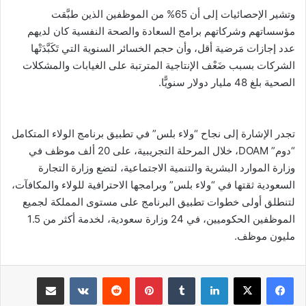
وتشير الإحصائيات إلى أن 65% من الموظفين الذين طبَّقت
مؤسساتهم وشركاتهم برامج السعادة والصحة النفسية كان لديهم
عدد إجازات مَرضية أقل، وأن حجم الخسائر السنوية التي تَكَبَّدَتْها
الشركات بسبب ضَعْف الإنتاجية المترتبة على الغيابات والمشكلات
الصحية بلغ 48 مليار دولار سنويًّا.
تجدر الإشارة إلى نجاح “ولاء بلس” في تطبيق برنامج الولاء المتكامل
“دوم” DOAM، خلال المرحلة التجريبية، على 20 ألف موظف في
وزارة الموارد البشرية والتنمية الاجتماعية، لتضع وزارة التجارة
السعودية ثقتها في “ولاء بلس” وبرامجها الاحترافية للولاء والمكافآت،
لتنطلق أولى خطوات تطبيق البرنامج على مستوى المملكة لجميع
الموظفين الحكوميين، في 24 وزارة سعودية، لخدمة أكثر من 1.5
مليون موظف.
لينكدإن
بينتيريست
مشاركة عبر البريد