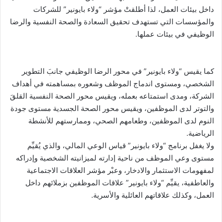
داخل بيئات العمل، لذا أطلقتْ مؤشر “ولاء بايونير” للشركات
والمؤسسات التي تستهدف تحقيق السعادة والصحة النفسية والرضا
الوظيفي في بيئات عملها.
كما يقيس “ولاء بايونير” في محور الرضا الوظيفي جانبَ التطوير
الشخصي، ومستوى اندماج الموظف وشعوره بمساهمته في أهداف
الشركة، ومدى استمتاعه بعمله، ويقيس محور الصحة النفسية القلقَ
والتوتر لدى الموظفين، ويقيس محور الصحة الجسدية مستوى جودة
النوم لدى الموظفين، وطعامهم الصحي، وممارستهم للأنشطة
الرياضية.
ولا يغفل برنامج “ولاء بايونير” قياس الوعي المالي، والذي يُقيِّم
مستوى وعي الموظف من ناحية إدارته لميزانيته الشخصية وإدراكه
لمفهومات الاستثمار والادخار، وعبْر مؤشر العلاقات الاجتماعية
والعاطفية، يقيِّم “ولاء بايونير” علاقات الموظفين بزملائهم داخل
العمل، وكذلك علاقاتهم العائلية والأسرية.