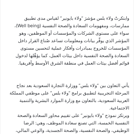
وابتكرتْ ولاء بلس مؤشرَ “ولاء بايونير” لقياس مدى تطبيق
ممارسات، ومفهومات السعادة والصحة النفسية (Well being)،
سواء على مستوى الشركات والمؤسسات أو الموظفين، وهو
المؤشر الذي يوفِّر بيانات ومعلومات تساعد صُناع القرار داخل
المؤسسات للخروج بمبادرات وأفكار عملية لتحسين مستوى
السعادة والصحة النفسية داخل بيئات العمل، كما يؤهِّلها لدخول
قوائم أفضل بيئات العمل في منطقة الشرق الأوسط وأفريقيا.
يأتي التعاون بين “ولاء بلس” ووزارة التجارة السعودية بعد نجاح
المرحلة التجريبية لتطبيق برامج “ولاء بلس” على موظفي المملكة
العربية السعودية، بالتعاون مع وزارة الموارد البشرية والتنمية
الاجتماعية.
ويرتكز نموذج “ولاء بايونير” على تقييم محاور السعادة والصحة
النفسية الخمسة، التي تصنع سعادة الموظف، وهي: الرضا
الوظيفي، والصحة النفسية، والصحة الجسدية، والوعي المالي،