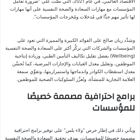
الاقتصاد العالمي، في عام 2021، التي نصَّت على “ضرورة تعامل
المؤسسات مع مهارات السعادة والصحة النفسية على أنها مهارات
لها تأثير مهم جدًّا في مُدخلات ومُخرجات المؤسسات”.
وشدَّد ريان صالح على الفوائد الكبيرة والمميزة التي تعود على
المؤسسات والشركات التي تركِّز أكثر على السعادة والصحة النفسية
(Wellbeing) بفضل تقليل تكاليف التأمين الطبي، وزيادة إنتاجية
الموظفين، وتقليل معدل الغيابات والإجازات المرضية، كما تُحسِّن
معدل استقطاب الكوادر واندماجها واستمراريتها، وتقوِّي سمعة
العلامة التجارية للمنشأة، وتُعزِّز السلوكيات الصحية للموظفين.
برامج احترافية مصممة خصيصًا
للمؤسسات
ويأتي ذلك في إطار حرص “ولاء بلس” على توفير برامج احترافية
مصممة خصيصًا للمؤسسات، بهدف تحقيق السعادة والصحة النفسية