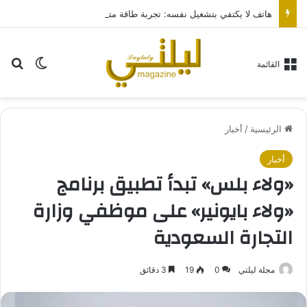
هاتف لا يكتفي بتشغيل نفسه: تجربة طاقة متقدمة مع HONOR X7e Plus 5G
بح
الوضع ا
القائمة
الرئيسية
/
أخبار
أخبار
«ولاء بلس» تبدأ تطبيق برنامج
«ولاء بايونير» على موظفي وزارة
التجارة السعودية
مجلة ليلتي
0
19
3 دقائق