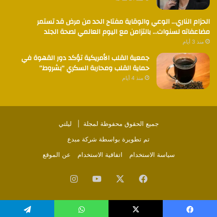
الحزام الناري… الوعي والوقاية مفتاح الحد من مرض قد تستمر
مضاعفاته لسنوات… بالتزامن مع اليوم العالمي لصحة الجلد
منذ 3 أيام
جمعية القلب الأمريكية تؤكد دور القهوة في
حماية القلب ومحاربة السكري “بشروط”
منذ 4 أيام
جميع الحقوق محفوظة لمجلة |
ليلتي
تم تطويرة بواسطة
شركة مبدع
سياسة الاستخدام
اتفاقية الاستخدام
عن الموقع
فيسبوك
‫X
‫YouTube
انستقرام