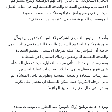
التجارة السعودية، على تباين أوضاعهم الوظيفية وتنوع مستواهم
الاجتماعي، وتحقيق السعادة والصحة النفسية لهم في بيئات العمل؛
حيث نراعي وضع برامج احترافية متكاملة مصممة خصيصًا
للمؤسسات الكبيرة، تضع في اعتبارها هذا الاختلاف”.
وأضاف الرئيس التنفيذي لشركة ولاء بلس: “(ولاء بايونير) يمثِّل
منهجية متكاملة لتحقيق السعادة والصحة النفسية في بيئات العمل،
خاصة أن المؤشر يبدأ عمله بمرحلة الاستبيان لتقييم السعادة
والصحة النفسية للموظفين، وهناك استبيان آخر للمنظمة
وممارساتها، وبعد ذلك تأتي مرحلة التحليل، حيث تحصل المنشأة
على تقرير مفصَّل يحتوي تحليلات ومبادرات عملية لتحسين
ممارسات السعادة والصحة النفسية وتطويرها داخل المنشأة، ثم
تأتي مرحلة التكريم؛ حيث يمكن للمنشأة أن تحصل على تكريم
وجائزة في حال اجتيازها معاييرَ الجائزة”.
وتزداد أهمية برنامج (ولاء بايونير) عند النظر إلى توصيات منتدى