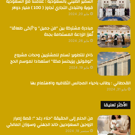
السفير الصيني بالسعودية : علاقتنا مع السعودية
قوية والتبادل التجاري تجاوز ( 100 ) مليار دولار
مايو 20, 2024
مبادرة مشتركة بين “فن جميل” و”أزكى طعامًا”
تُعزز الزراعة المستدامة بجدة
مايو 26, 2024
ذاخر للتطوير: تسلم للمشتريين وحدات مشروع
“نوفوتيل ريزيدنسز مكة” استعدادا لموسم الحج
مايو 19, 2024
القحطاني : يطالب باحياء المجالس الثقافيه والاهتمام بها
مايو 31, 2024
الأكثر تعليقا
من الحلم إلى الحقيقة “حناء رغد “: قصة إصرار
الزوجين السعوديين خالد الجهني وسوزان المالكي
سبتمبر 18, 2024