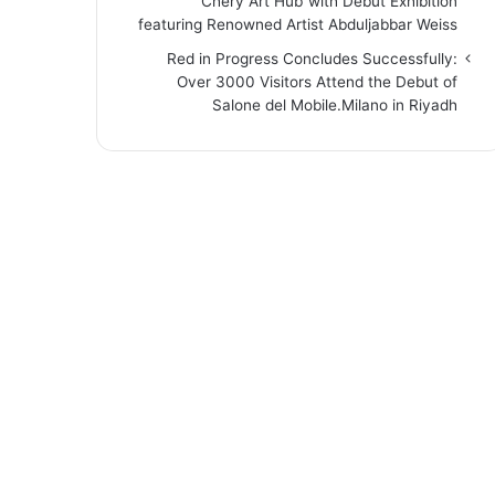
“Chery Art Hub”with Debut Exhibition
featuring Renowned Artist Abduljabbar Weiss
Red in Progress Concludes Successfully:
Over 3000 Visitors Attend the Debut of
Salone del Mobile.Milano in Riyadh