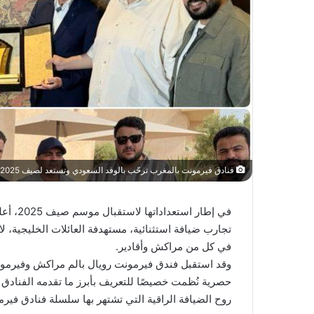
فنادق فيرمونت بالمغرب ترحّب بالوفد السعودي وتستعد لصيف 2025 بوجهات فاخرة في مراكش وأقادير
في إطار استعداداتها لاستقبال موسم صيف 2025، أعلنت
تجارب ضيافة استثنائية، مستهدفة العائلات الخليجية، ل
في كل من مراكش وأقادير.
وقد استقبل فندق فيرمونت رويال بالم مراكش وفيرمون
حصرية نُظمت خصيصًا للتعريف بأبرز ما تقدمه الفناد
روح الضيافة الراقية التي تشتهر بها سلسلة فنادق فيرم