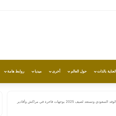
ي والوقاية مفتاح الحد من مرض قد تستمر مضاعفاته لسنوات… بالتزامن مع اليوم ا
لعناية بالذات
حول العالم
أخرى
ميديا
روابط هامة
عد لصيف 2025 بوجهات فاخرة في مراكش وأقادير