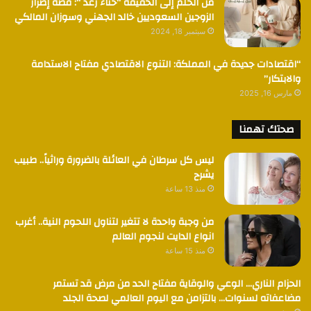
من الحلم إلى الحقيقة “حناء رغد “: قصة إصرار
الزوجين السعوديين خالد الجهني وسوزان المالكي
سبتمبر 18, 2024
“اقتصادات جديدة في المملكة: التنوع الاقتصادي مفتاح الاستدامة
والابتكار”
مارس 16, 2025
صحتك تهمنا
ليس كل سرطان في العائلة بالضرورة وراثياً.. طبيب
يشرح
منذ 13 ساعة
من وجبة واحدة لا تتغير لتناول اللحوم النية.. أغرب
انواع الدايت لنجوم العالم
منذ 15 ساعة
الحزام الناري… الوعي والوقاية مفتاح الحد من مرض قد تستمر
مضاعفاته لسنوات… بالتزامن مع اليوم العالمي لصحة الجلد