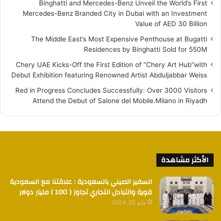
Binghatti and Mercedes-Benz Unveil the World’s First
Mercedes-Benz Branded City in Dubai with an Investment
Value of AED 30 Billion
The Middle East’s Most Expensive Penthouse at Bugatti
Residences by Binghatti Sold for 550M
Chery UAE Kicks-Off the First Edition of “Chery Art Hub”with
Debut Exhibition featuring Renowned Artist Abduljabbar Weiss
Red in Progress Concludes Successfully: Over 3000 Visitors
Attend the Debut of Salone del Mobile.Milano in Riyadh
الأكثر مشاهدة
السفير الصيني بالسعودية : علاقتنا مع السعودية
قوية والتبادل التجاري تجاوز ( 100 ) مليار دولار
مايو 20, 2024