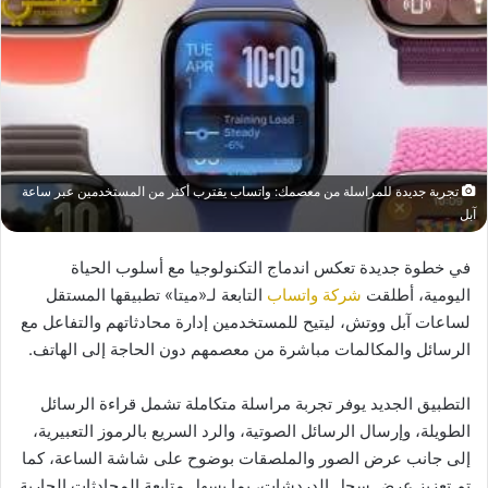
تجربة جديدة للمراسلة من معصمك: واتساب يقترب أكثر من المستخدمين عبر ساعة
آبل
في خطوة جديدة تعكس اندماج التكنولوجيا مع أسلوب الحياة
اليومية، أطلقت
شركة واتساب
التابعة لـ«ميتا» تطبيقها المستقل
لساعات آبل ووتش، ليتيح للمستخدمين إدارة محادثاتهم والتفاعل مع
الرسائل والمكالمات مباشرة من معصمهم دون الحاجة إلى الهاتف.
التطبيق الجديد يوفر تجربة مراسلة متكاملة تشمل قراءة الرسائل
الطويلة، وإرسال الرسائل الصوتية، والرد السريع بالرموز التعبيرية،
إلى جانب عرض الصور والملصقات بوضوح على شاشة الساعة، كما
تم تعزيز عرض سجل الدردشات، بما يسهل متابعة المحادثات الجارية