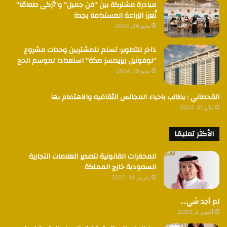
مبادرة مشتركة بين “فن جميل” و”أزكى طعامًا”
تُعزز الزراعة المستدامة بجدة
مايو 26, 2024
ذاخر للتطوير: تسلم للمشتريين وحدات مشروع
“نوفوتيل ريزيدنسز مكة” استعدادا لموسم الحج
مايو 19, 2024
القحطاني : يطالب باحياء المجالس الثقافيه والاهتمام بها
مايو 31, 2024
الأكثر تعليقا
المحفزات القانونية لتصدير العلامات التجارية
السعودية خارج المملكة
مارس 14, 2025
لم أجد شي….
أكتوبر 2, 2023