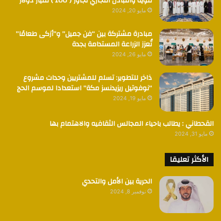
قوية والتبادل التجاري تجاوز ( 100 ) مليار دولار
مايو 20, 2024
مبادرة مشتركة بين “فن جميل” و”أزكى طعامًا”
تُعزز الزراعة المستدامة بجدة
مايو 26, 2024
ذاخر للتطوير: تسلم للمشتريين وحدات مشروع
“نوفوتيل ريزيدنسز مكة” استعدادا لموسم الحج
مايو 19, 2024
القحطاني : يطالب باحياء المجالس الثقافيه والاهتمام بها
مايو 31, 2024
الأكثر تعليقا
الحرية بين الأمل والتحدي
نوفمبر 8, 2024