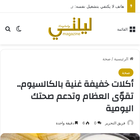
هاتف لا يكتفي بتشغيل نفسه: تجربة طاقة متقدمة مع HONOR X7e Plus 5G
بح
الوضع ا
القائمة
الرئيسية
/
صحة
صحة
أكلات خفيفة غنية بالكالسيوم..
تقوّى العظام وتدعم صحتك
اليومية
فريق التحرير
0
6
دقيقة واحدة